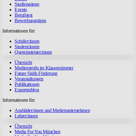
Studiengänge
Events
Berufstest
Bewerbungstipps
Informationen für:
Schüler:innen
Student:innen
Quereinsteiger:innen
Übersicht
Medienprofis im Klassenzimmer
Future Skills Förderung
Veranstaltungen
Publikationen
Expertenblog
Informationen für:
Ausbilder:innen und Medienunternehmen
Lehrer:innen
Übersicht
Media For You München