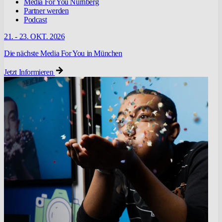
Media For You Nürnberg
Partner werden
Podcast
21. - 23. OKT. 2026
Die nächste Media For You in München
Jetzt Informieren