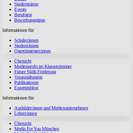
Studiengänge
Events
Berufstest
Bewerbungstipps
Informationen für:
Schüler:innen
Student:innen
Quereinsteiger:innen
Übersicht
Medienprofis im Klassenzimmer
Future Skills Förderung
Veranstaltungen
Publikationen
Expertenblog
Informationen für:
Ausbilder:innen und Medienunternehmen
Lehrer:innen
Übersicht
Media For You München