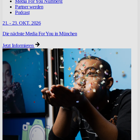
Media For You Nürnberg
Partner werden
Podcast
21. - 23. OKT. 2026
Die nächste Media For You in München
Jetzt Informieren