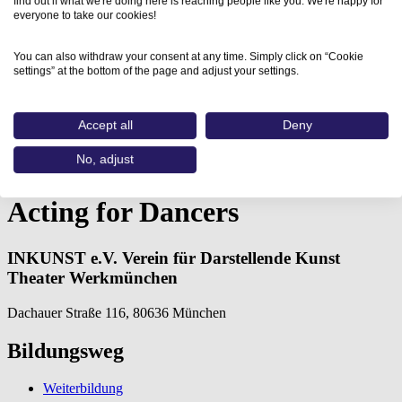
find out if what we're doing here is reaching people like you. We're happy for
everyone to take our cookies!
You can also withdraw your consent at any time. Simply click on “Cookie
settings” at the bottom of the page and adjust your settings.
Accept all
Deny
Home
Aus- und Weiterbildungen
No, adjust
Acting for Dancers (INKUNST…
Acting for Dancers
INKUNST e.V. Verein für Darstellende Kunst
Theater Werkmünchen
Dachauer Straße 116, 80636 München
Bildungsweg
Weiterbildung