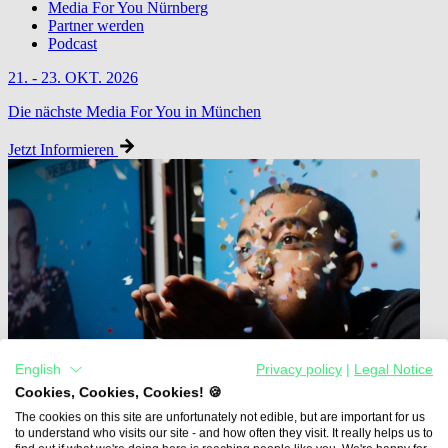
Media For You Nürnberg
Partner werden
Podcast
21. - 23. OKT. 2026
Die nächste Media For You in München
Jetzt Informieren
English
Privacy policy
|
Legal Notice
Cookies, Cookies, Cookies! 🍪
The cookies on this site are unfortunately not edible, but are important for us
to understand who visits our site - and how often they visit. It really helps us to