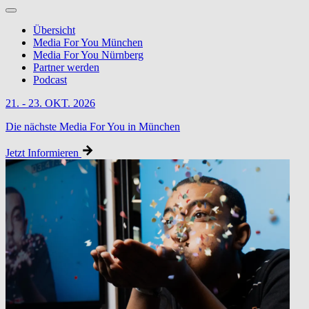
Übersicht
Media For You München
Media For You Nürnberg
Partner werden
Podcast
21. - 23. OKT. 2026
Die nächste Media For You in München
Jetzt Informieren