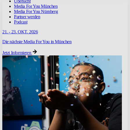
Übersicht
Media For You München
Media For You Nürnberg
Partner werden
Podcast
21. - 23. OKT. 2026
Die nächste Media For You in München
Jetzt Informieren