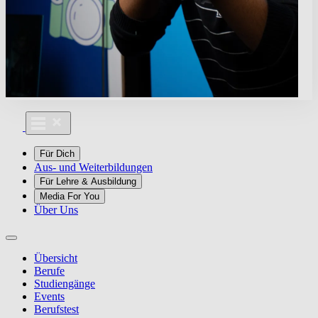
Für Dich
Aus- und Weiterbildungen
Für Lehre & Ausbildung
Media For You
Über Uns
Übersicht
Berufe
Studiengänge
Events
Berufstest