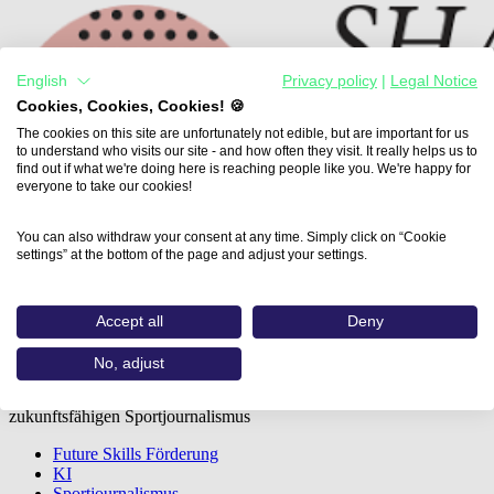
English
Privacy policy
|
Legal Notice
Cookies, Cookies, Cookies! 🍪
The cookies on this site are unfortunately not edible, but are important for us
to understand who visits our site - and how often they visit. It really helps us to
find out if what we're doing here is reaching people like you. We're happy for
everyone to take our cookies!
You can also withdraw your consent at any time. Simply click on “Cookie
settings” at the bottom of the page and adjust your settings.
Accept all
Deny
shape of new
No, adjust
Global Challenges und Future Skills – neue Kompetenzen für einen
zukunftsfähigen Sportjournalismus
Future Skills Förderung
KI
Sportjournalismus