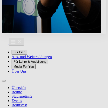
Für Dich
Aus- und Weiterbildungen
Für Lehre & Ausbildung
Media For You
Über Uns
Übersicht
Berufe
Studiengänge
Events
Berufstest