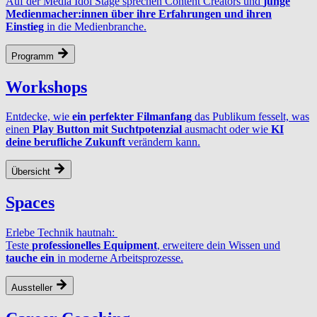
Auf der Media Idol Stage sprechen Content Creators und
junge
Medienmacher:innen über ihre Erfahrungen und ihren
Einstieg
in die Medienbranche.
Programm
Workshops
Entdecke, wie
ein perfekter Filmanfang
das Publikum fesselt, was
einen
Play Button mit Suchtpotenzial
ausmacht oder wie
KI
deine berufliche Zukunft
verändern kann.
Übersicht
Spaces
Erlebe Technik hautnah:
Teste
professionelles Equipment
, erweitere dein Wissen und
tauche ein
in moderne Arbeitsprozesse.
Aussteller