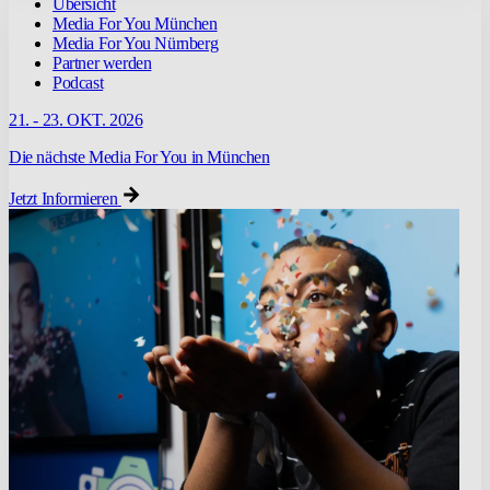
Übersicht
Media For You München
Media For You Nürnberg
Partner werden
Podcast
21. - 23. OKT. 2026
Die nächste Media For You in München
Jetzt Informieren