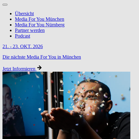
Übersicht
Media For You München
Media For You Nürnberg
Partner werden
Podcast
21. - 23. OKT. 2026
Die nächste Media For You in München
Jetzt Informieren