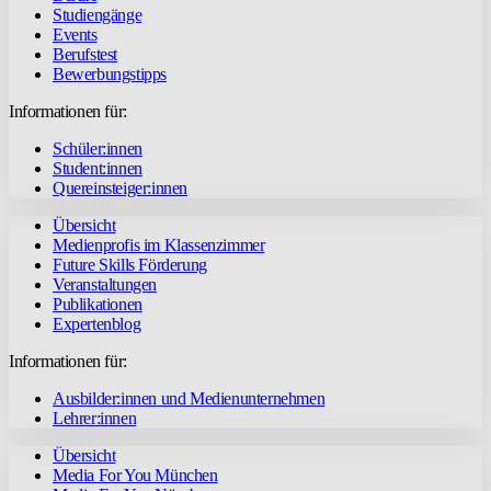
Studiengänge
Events
Berufstest
Bewerbungstipps
Informationen für:
Schüler:innen
Student:innen
Quereinsteiger:innen
Übersicht
Medienprofis im Klassenzimmer
Future Skills Förderung
Veranstaltungen
Publikationen
Expertenblog
Informationen für:
Ausbilder:innen und Medienunternehmen
Lehrer:innen
Übersicht
Media For You München