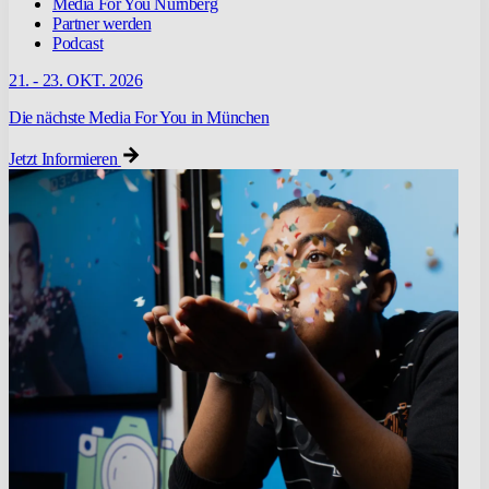
Media For You Nürnberg
Partner werden
Podcast
21. - 23. OKT. 2026
Die nächste Media For You in München
Jetzt Informieren