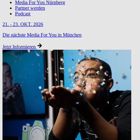
Media For You Nürnberg
Partner werden
Podcast
21. - 23. OKT. 2026
Die nächste Media For You in München
Jetzt Informieren