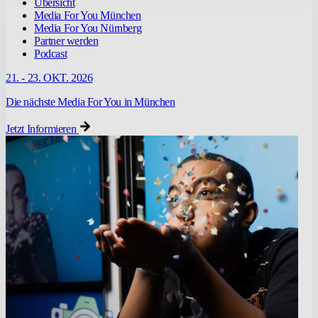
Übersicht
Media For You München
Media For You Nürnberg
Partner werden
Podcast
21. - 23. OKT. 2026
Die nächste Media For You in München
Jetzt Informieren