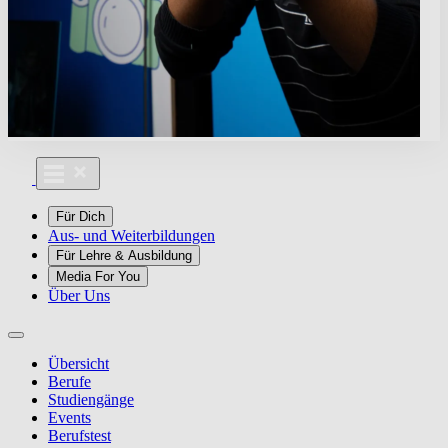
Für Dich
Aus- und Weiterbildungen
Für Lehre & Ausbildung
Media For You
Über Uns
Übersicht
Berufe
Studiengänge
Events
Berufstest