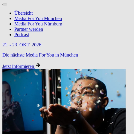
Übersicht
Media For You München
Media For You Nürnberg
Partner werden
Podcast
21. - 23. OKT. 2026
Die nächste Media For You in München
Jetzt Informieren