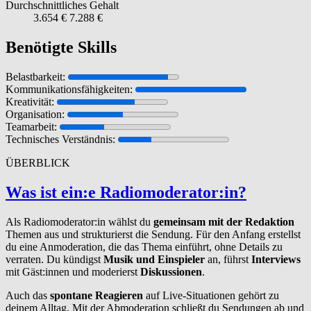
Durchschnittliches Gehalt
3.654 €
7.288 €
Benötigte Skills
Belastbarkeit:
Kommunikationsfähigkeiten:
Kreativität:
Organisation:
Teamarbeit:
Technisches Verständnis:
ÜBERBLICK
Was ist ein:e Radiomod­er­a­tor:in?
Als Radiomoderator:in wählst du
gemeinsam mit der Redaktion
Themen aus und strukturierst die Sendung. Für den Anfang erstellst
du eine Anmoderation, die das Thema einführt, ohne Details zu
verraten. Du kündigst
Musik und Einspieler
an, führst
Interviews
mit Gäst:innen und moderierst
Diskussionen
.
Auch das
spontane Reagieren
auf Live-Situationen gehört zu
deinem Alltag. Mit der Abmoderation schließt du Sendungen ab und