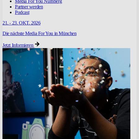
Media For You Nürnberg
Partner werden
Podcast
21. - 23. OKT. 2026
Die nächste Media For You in München
Jetzt Informieren