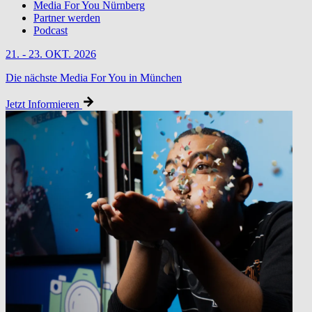
Media For You Nürnberg
Partner werden
Podcast
21. - 23. OKT. 2026
Die nächste Media For You in München
Jetzt Informieren