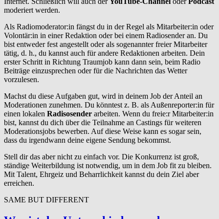
Internet. Schließlich will auch der
YouTube-Channel
oder
Podcast
moderiert werden.
Als Radiomoderator:in fängst du in der Regel als Mitarbeiter:in oder
Volontär:in in einer Redaktion oder bei einem Radiosender an. Du
bist entweder fest angestellt oder als sogenannter freier Mitarbeiter
tätig, d. h., du kannst auch für andere Redaktionen arbeiten. Dein
erster Schritt in Richtung Traumjob kann dann sein, beim Radio
Beiträge einzusprechen oder für die Nachrichten das Wetter
vorzulesen.
Machst du diese Aufgaben gut, wird in deinem Job der Anteil an
Moderationen zunehmen. Du könntest z. B. als Außenreporter:in für
einen lokalen
Radisosender
arbeiten. Wenn du freie:r Mitarbeiter:in
bist, kannst du dich über die Teilnahme an Castings für weiteren
Moderationsjobs bewerben. Auf diese Weise kann es sogar sein,
dass du irgendwann deine eigene Sendung bekommst.
Stell dir das aber nicht zu einfach vor. Die Konkurrenz ist groß,
ständige Weiterbildung ist notwendig, um in dem Job fit zu bleiben.
Mit Talent, Ehrgeiz und Beharrlichkeit kannst du dein Ziel aber
erreichen.
SAME BUT DIFFERENT