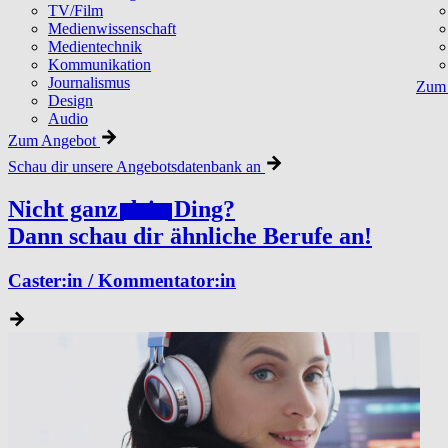
TV/Film
Medienwissenschaft
Medientechnik
Kommunikation
Journalismus
Zum 
Design
Audio
Zum Angebot
Schau dir unsere Angebotsdatenbank an
Nicht ganz
dein
Ding?
Dann schau dir ähnliche Berufe an!
Caster:in / Kommentator:in