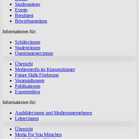
Studiengänge
Events
Berufstest
Bewerbungstipps
Informationen für:
Schüler:innen
Student:innen
Quereinsteiger:innen
Übersicht
Medienprofis im Klassenzimmer
Future Skills Förderung
Veranstaltungen
Publikationen
Expertenblog
Informationen für:
Ausbilder:innen und Medienunternehmen
Lehrer:innen
Übersicht
Media For You München