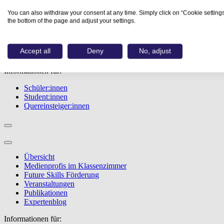
Übersicht
You can also withdraw your consent at any time. Simply click on “Cookie settings
Berufe
the bottom of the page and adjust your settings.
Studiengänge
Events
Berufstest
Accept all
Deny
No, adjust
Bewerbungstipps
Informationen für:
Schüler:innen
Student:innen
Quereinsteiger:innen
Übersicht
Medienprofis im Klassenzimmer
Future Skills Förderung
Veranstaltungen
Publikationen
Expertenblog
Informationen für: