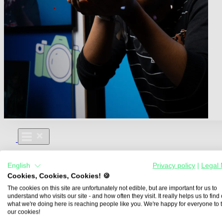
Für Dich
English
Privacy policy
|
Legal 
Aus- und Weiterbildungen
Cookies, Cookies, Cookies! 🍪
Für Lehre & Ausbildung
Media For You
The cookies on this site are unfortunately not edible, but are important for us to
understand who visits our site - and how often they visit. It really helps us to find o
Über Uns
what we're doing here is reaching people like you. We're happy for everyone to 
our cookies!