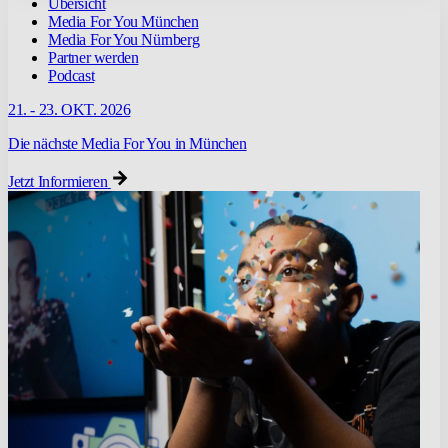
Übersicht
Media For You München
Media For You Nürnberg
Partner werden
Podcast
21. - 23. OKT. 2026
Die nächste Media For You in München
Jetzt Informieren