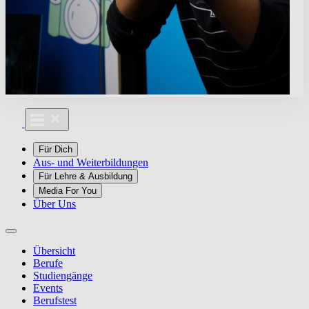
Für Dich
Aus- und Weiterbildungen
Für Lehre & Ausbildung
Media For You
Über Uns
Übersicht
Berufe
Studiengänge
Events
Berufstest