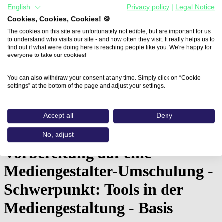
English
Privacy policy
|
Legal Notice
Cookies, Cookies, Cookies! 🍪
The cookies on this site are unfortunately not edible, but are important for us
to understand who visits our site - and how often they visit. It really helps us to
find out if what we're doing here is reaching people like you. We're happy for
everyone to take our cookies!
You can also withdraw your consent at any time. Simply click on “Cookie
settings” at the bottom of the page and adjust your settings.
Home
Accept all
Deny
Aus- und Weiterbildungen
Vorbereitung auf eine Mediengestalter-Umschulung…
No, adjust
Vorbereitung auf eine
Mediengestalter-Umschulung -
Schwerpunkt: Tools in der
Mediengestaltung - Basis