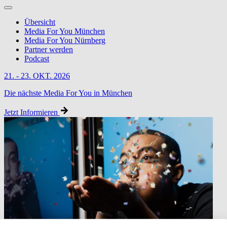
Übersicht
Media For You München
Media For You Nürnberg
Partner werden
Podcast
21. - 23. OKT. 2026
Die nächste Media For You in München
Jetzt Informieren