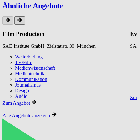
Ähnliche Angebote
Film Production
Eve
SAE-Institute GmbH, Zielstattstr. 30, München
SAE-
Weiterbildung
TV/Film
Medienwissenschaft
Medientechnik
Kommunikation
Journalismus
Design
Audio
Zum 
Zum Angebot
Alle Angebote anzeigen