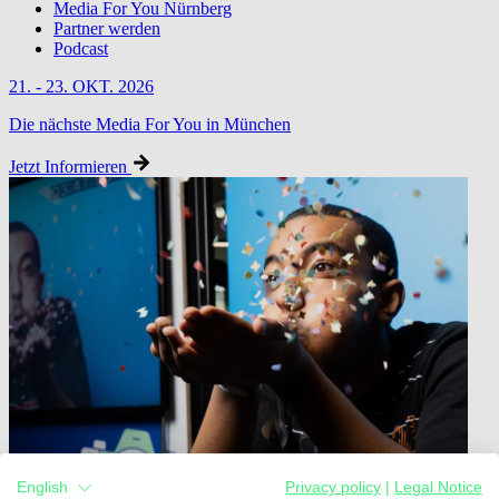
Media For You Nürnberg
Partner werden
Podcast
21. - 23. OKT. 2026
Die nächste Media For You in München
Jetzt Informieren
English
Privacy policy
|
Legal Notice