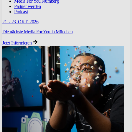
Media For You Nürnberg
Partner werden
Podcast
21. - 23. OKT. 2026
Die nächste Media For You in München
Jetzt Informieren