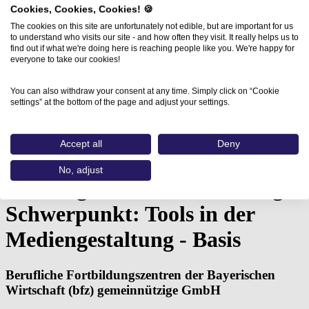
Cookies, Cookies, Cookies! 🍪
The cookies on this site are unfortunately not edible, but are important for us
to understand who visits our site - and how often they visit. It really helps us to
find out if what we're doing here is reaching people like you. We're happy for
everyone to take our cookies!
You can also withdraw your consent at any time. Simply click on “Cookie
settings” at the bottom of the page and adjust your settings.
Home
Aus- und Weiterbildungen
Vorbereitung auf eine Mediengestalter-Umschulung…
Accept all
Deny
Vorbereitung auf eine
No, adjust
Mediengestalter-Umschulung -
Schwerpunkt: Tools in der
Mediengestaltung - Basis
Berufliche Fortbildungszentren der Bayerischen
Wirtschaft (bfz) gemeinnützige GmbH