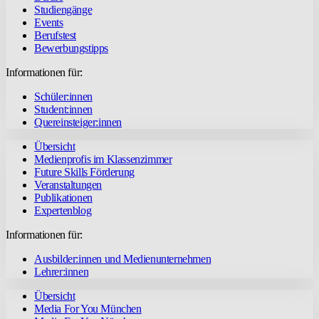
Studiengänge
Events
Berufstest
Bewerbungstipps
Informationen für:
Schüler:innen
Student:innen
Quereinsteiger:innen
Übersicht
Medienprofis im Klassenzimmer
Future Skills Förderung
Veranstaltungen
Publikationen
Expertenblog
Informationen für:
Ausbilder:innen und Medienunternehmen
Lehrer:innen
Übersicht
Media For You München