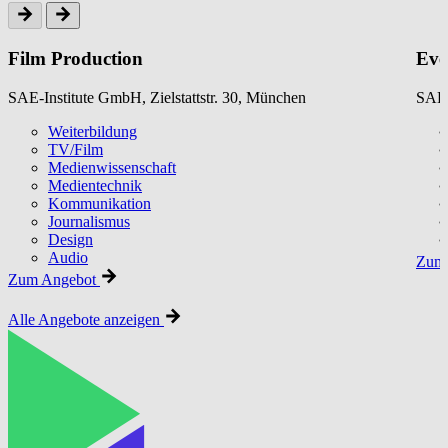
Film Production
Eve
SAE-Institute GmbH, Zielstattstr. 30, München
SAE-
Weiterbildung
TV/Film
Medienwissenschaft
Medientechnik
Kommunikation
Journalismus
Design
Audio
Zum 
Zum Angebot
Alle Angebote anzeigen