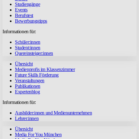
Studiengänge
Events
Berufstest
Bewerbungstipps
Informationen für:
Schüler:innen
Student:innen
Quereinsteiger:innen
Übersicht
Medienprofis im Klassenzimmer
Future Skills Förderung
Veranstaltungen
Publikationen
Expertenblog
Informationen für:
Ausbilder:innen und Medienunternehmen
Lehrer:innen
Übersicht
Media For You München