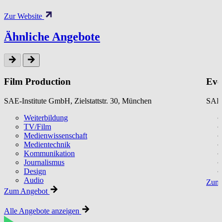
Zur Website
Ähnliche Angebote
Film Production
Eve
SAE-Institute GmbH, Zielstattstr. 30, München
SAE-
Weiterbildung
TV/Film
Medienwissenschaft
Medientechnik
Kommunikation
Journalismus
Design
Audio
Zum 
Zum Angebot
Alle Angebote anzeigen