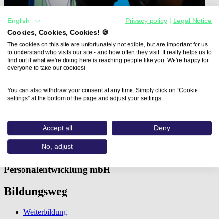
English
Privacy policy
|
Legal Notice
Cookies, Cookies, Cookies! 🍪
The cookies on this site are unfortunately not edible, but are important for us
to understand who visits our site - and how often they visit. It really helps us to
find out if what we're doing here is reaching people like you. We're happy for
everyone to take our cookies!
Home
Aus- und Weiterbildungen
You can also withdraw your consent at any time. Simply click on “Cookie
Kreative Content-Produktion für Social…
settings” at the bottom of the page and adjust your settings.
Kreative Content-Produktion
Accept all
Deny
für Social Media mit KI
No, adjust
IFP Gesellschaft für Fortbildung und
Personalentwicklung mbH
Bildungsweg
Weiterbildung