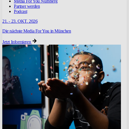
Media For You Nürnberg
Partner werden
Podcast
21. - 23. OKT. 2026
Die nächste Media For You in München
Jetzt Informieren