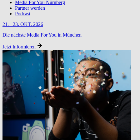
Media For You Nürnberg
Partner werden
Podcast
21. - 23. OKT. 2026
Die nächste Media For You in München
Jetzt Informieren