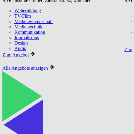
SAE-Institute GmbH, Zielstattstr. 30, München
SAE-
Weiterbildung
TV/Film
Medienwissenschaft
Medientechnik
Kommunikation
Journalismus
Design
Audio
Zum 
Zum Angebot
Alle Angebote anzeigen