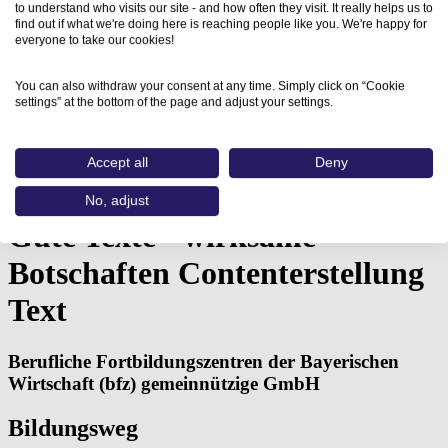
to understand who visits our site - and how often they visit. It really helps us to
find out if what we're doing here is reaching people like you. We're happy for
everyone to take our cookies!
You can also withdraw your consent at any time. Simply click on “Cookie
settings” at the bottom of the page and adjust your settings.
Home
Accept all
Deny
Aus- und Weiterbildungen
Gute Texte - wirksame…
No, adjust
Gute Texte - wirksame
Botschaften Contenterstellung
Text
Berufliche Fortbildungszentren der Bayerischen
Wirtschaft (bfz) gemeinnützige GmbH
Bildungsweg