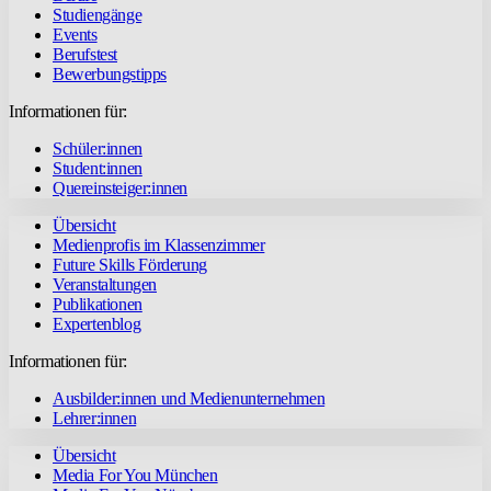
Studiengänge
Events
Berufstest
Bewerbungstipps
Informationen für:
Schüler:innen
Student:innen
Quereinsteiger:innen
Übersicht
Medienprofis im Klassenzimmer
Future Skills Förderung
Veranstaltungen
Publikationen
Expertenblog
Informationen für:
Ausbilder:innen und Medienunternehmen
Lehrer:innen
Übersicht
Media For You München