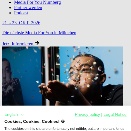
Media For You Nürnberg
Partner werden
Podcast
21. - 23. OKT. 2026
Die nächste Media For You in München
Jetzt Informieren
English
Privacy policy
|
Legal Notice
Cookies, Cookies, Cookies! 🍪
The cookies on this site are unfortunately not edible, but are important for us