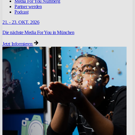
Media For You Nürnberg
Partner werden
Podcast
21. - 23. OKT. 2026
Die nächste Media For You in München
Jetzt Informieren