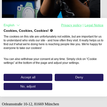
English
Privacy policy
|
Legal Notice
Cookies, Cookies, Cookies! 🍪
The cookies on this site are unfortunately not edible, but are important for us
to understand who visits our site - and how often they visit. It really helps us to
find out if what we're doing here is reaching people like you. We're happy for
everyone to take our cookies!
Home
Aus- und Weiterbildungen
You can also withdraw your consent at any time. Simply click on “Cookie
Gepr. Medienfachwirt/-in, berufsbegleitend (IHK…
settings” at the bottom of the page and adjust your settings.
Gepr. Medienfachwirt/-in,
Accept all
Deny
berufsbegleitend
No, adjust
IHK Akademie München
Orleansstraße 10-12, 81669 München