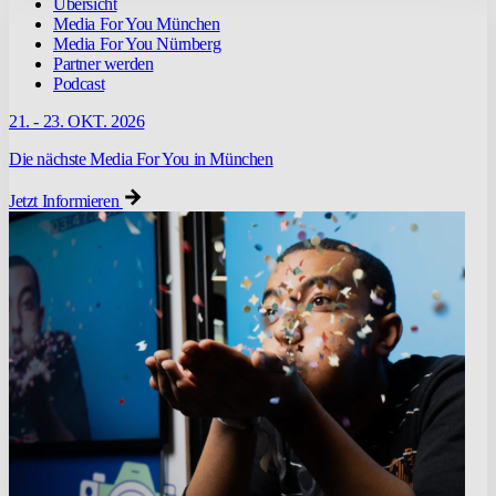
Übersicht
Media For You München
Media For You Nürnberg
Partner werden
Podcast
21. - 23. OKT. 2026
Die nächste Media For You in München
Jetzt Informieren