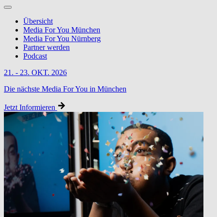
Übersicht
Media For You München
Media For You Nürnberg
Partner werden
Podcast
21. - 23. OKT. 2026
Die nächste Media For You in München
Jetzt Informieren