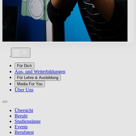
Für Dich
Aus- und Weiterbildungen
Für Lehre & Ausbildung
Media For You
Über Uns
Übersicht
Berufe
Studiengänge
Events
Berufstest