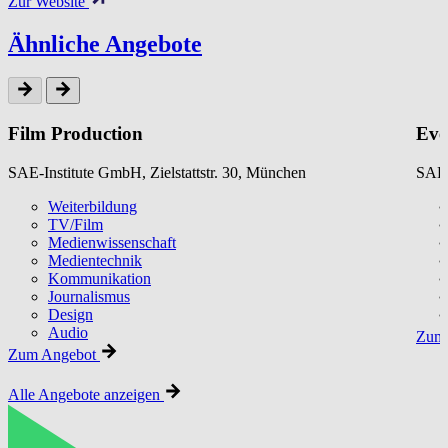
Zur Website
Ähnliche Angebote
Film Production
Eve
SAE-Institute GmbH, Zielstattstr. 30, München
SAE-
Weiterbildung
TV/Film
Medienwissenschaft
Medientechnik
Kommunikation
Journalismus
Design
Audio
Zum 
Zum Angebot
Alle Angebote anzeigen