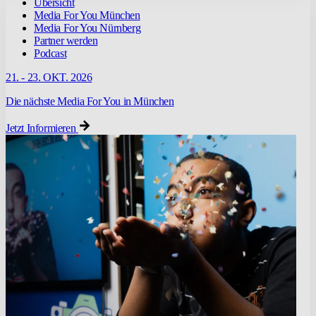
Übersicht
Media For You München
Media For You Nürnberg
Partner werden
Podcast
21. - 23. OKT. 2026
Die nächste Media For You in München
Jetzt Informieren