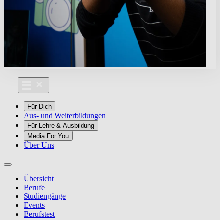
Für Dich
Aus- und Weiterbildungen
Für Lehre & Ausbildung
Media For You
Über Uns
Übersicht
Berufe
Studiengänge
Events
Berufstest