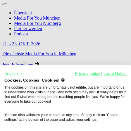
Übersicht
Media For You München
Media For You Nürnberg
Partner werden
Podcast
21. - 23. OKT. 2026
Die nächste Media For You in München
Jetzt Informieren
English
Privacy policy
|
Legal Notice
Cookies, Cookies, Cookies! 🍪
The cookies on this site are unfortunately not edible, but are important for us
to understand who visits our site - and how often they visit. It really helps us to
find out if what we're doing here is reaching people like you. We're happy for
everyone to take our cookies!
You can also withdraw your consent at any time. Simply click on “Cookie
settings” at the bottom of the page and adjust your settings.