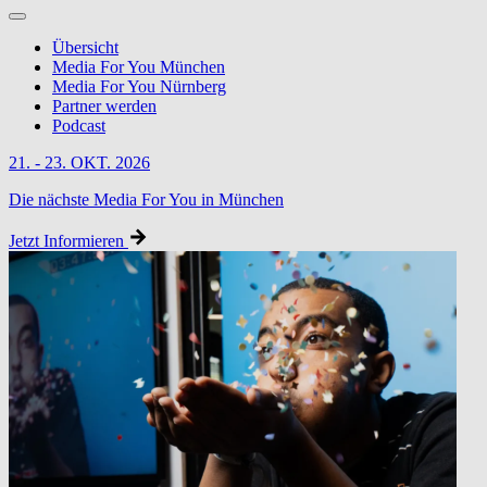
Übersicht
Media For You München
Media For You Nürnberg
Partner werden
Podcast
21. - 23. OKT. 2026
Die nächste Media For You in München
Jetzt Informieren