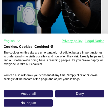
English
Privacy policy
|
Legal Notice
Cookies, Cookies, Cookies! 🍪
The cookies on this site are unfortunately not edible, but are important for us
Home
to understand who visits our site - and how often they visit. It really helps us to
Aus- und Weiterbildungen
find out if what we're doing here is reaching people like you. We're happy for
3D / CGI Realtime-Anwendungsentwicklung…
everyone to take our cookies!
3D / CGI Realtime-
You can also withdraw your consent at any time. Simply click on “Cookie
settings” at the bottom of the page and adjust your settings.
Anwendungsentwicklung in
der Software Unreal Engine,
Accept all
Deny
Basics 2
No, adjust