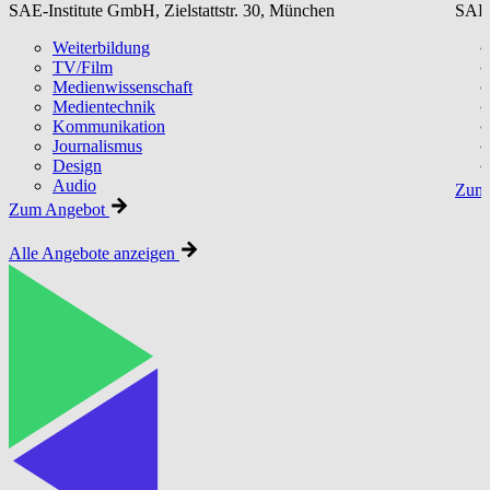
SAE-Institute GmbH, Zielstattstr. 30, München
SAE-
Weiterbildung
TV/Film
Medienwissenschaft
Medientechnik
Kommunikation
Journalismus
Design
Audio
Zum 
Zum Angebot
Alle Angebote anzeigen