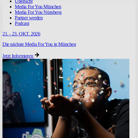
Übersicht
Media For You München
Media For You Nürnberg
Partner werden
Podcast
21. - 23. OKT. 2026
Die nächste Media For You in München
Jetzt Informieren