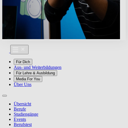
Für Dich
Aus- und Weiterbildungen
Für Lehre & Ausbildung
Media For You
Über Uns
Übersicht
Berufe
Studiengänge
Events
Berufstest