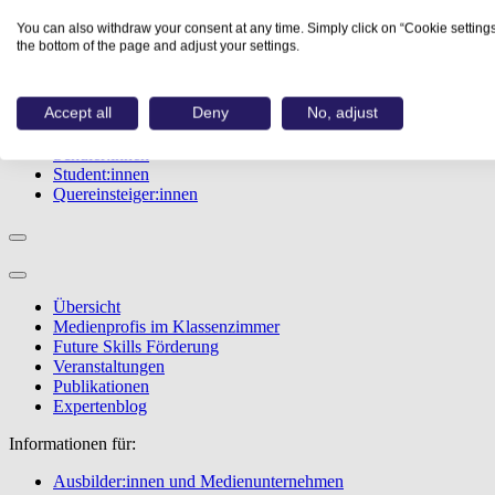
Studiengänge
You can also withdraw your consent at any time. Simply click on “Cookie settings
Events
the bottom of the page and adjust your settings.
Berufstest
Bewerbungstipps
Accept all
Deny
No, adjust
Informationen für:
Schüler:innen
Student:innen
Quereinsteiger:innen
Übersicht
Medienprofis im Klassenzimmer
Future Skills Förderung
Veranstaltungen
Publikationen
Expertenblog
Informationen für:
Ausbilder:innen und Medienunternehmen