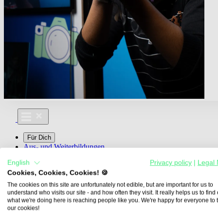
Für Dich
Aus- und Weiterbildungen
Für Lehre & Ausbildung
English
Privacy policy
|
Legal 
Media For You
Cookies, Cookies, Cookies! 🍪
Über Uns
The cookies on this site are unfortunately not edible, but are important for us to
understand who visits our site - and how often they visit. It really helps us to find o
what we're doing here is reaching people like you. We're happy for everyone to 
our cookies!
Übersicht
Berufe