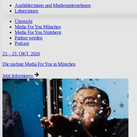
Ausbilder:innen und Medienunternehmen
Lehrer:innen
Übersicht
Media For You München
Media For You Nürnberg
Partner werden
Podcast
21. - 23. OKT. 2026
Die nächste Media For You in München
Jetzt Informieren