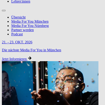
Lehrer:innen
Übersicht
Media For You München
Media For You Nürnberg
Partner werden
Podcast
21. - 23. OKT. 2026
Die nächste Media For You in München
Jetzt Informieren