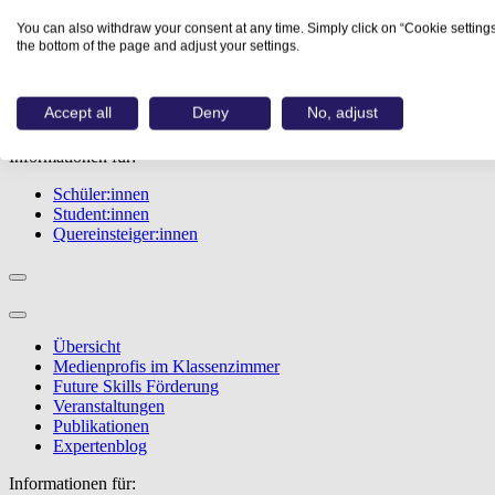
Übersicht
You can also withdraw your consent at any time. Simply click on “Cookie settings
Berufe
the bottom of the page and adjust your settings.
Studiengänge
Events
Berufstest
Accept all
Deny
No, adjust
Bewerbungstipps
Informationen für:
Schüler:innen
Student:innen
Quereinsteiger:innen
Übersicht
Medienprofis im Klassenzimmer
Future Skills Förderung
Veranstaltungen
Publikationen
Expertenblog
Informationen für: