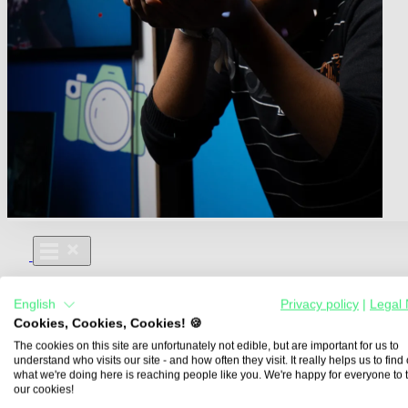
Für Dich
English
Privacy policy
|
Legal 
Aus- und Weiterbildungen
Cookies, Cookies, Cookies! 🍪
Für Lehre & Ausbildung
Media For You
The cookies on this site are unfortunately not edible, but are important for us to
understand who visits our site - and how often they visit. It really helps us to find o
Über Uns
what we're doing here is reaching people like you. We're happy for everyone to 
our cookies!