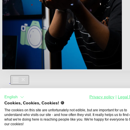
Für Dich
English
Privacy policy
|
Legal 
Aus- und Weiterbildungen
Cookies, Cookies, Cookies! 🍪
Für Lehre & Ausbildung
Media For You
The cookies on this site are unfortunately not edible, but are important for us to
understand who visits our site - and how often they visit. It really helps us to find o
Über Uns
what we're doing here is reaching people like you. We're happy for everyone to 
our cookies!