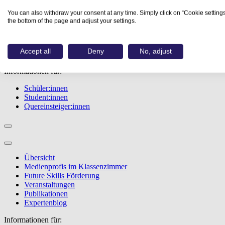
Übersicht
You can also withdraw your consent at any time. Simply click on “Cookie settings
Berufe
the bottom of the page and adjust your settings.
Studiengänge
Events
Berufstest
Accept all
Deny
No, adjust
Bewerbungstipps
Informationen für:
Schüler:innen
Student:innen
Quereinsteiger:innen
Übersicht
Medienprofis im Klassenzimmer
Future Skills Förderung
Veranstaltungen
Publikationen
Expertenblog
Informationen für: