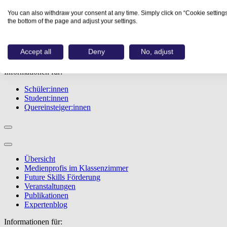
Übersicht
You can also withdraw your consent at any time. Simply click on “Cookie settings
Berufe
the bottom of the page and adjust your settings.
Studiengänge
Events
Berufstest
Accept all
Deny
No, adjust
Bewerbungstipps
Informationen für:
Schüler:innen
Student:innen
Quereinsteiger:innen
Übersicht
Medienprofis im Klassenzimmer
Future Skills Förderung
Veranstaltungen
Publikationen
Expertenblog
Informationen für: