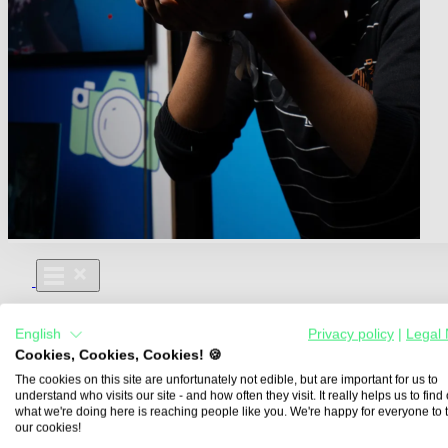
Für Dich
English
Privacy policy
|
Legal 
Aus- und Weiterbildungen
Cookies, Cookies, Cookies! 🍪
Für Lehre & Ausbildung
Media For You
The cookies on this site are unfortunately not edible, but are important for us to
understand who visits our site - and how often they visit. It really helps us to find o
Über Uns
what we're doing here is reaching people like you. We're happy for everyone to 
our cookies!