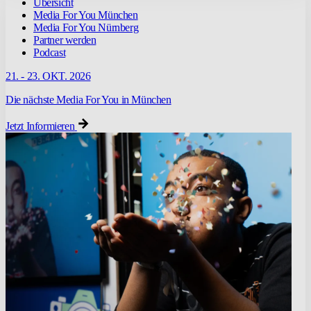
Übersicht
Media For You München
Media For You Nürnberg
Partner werden
Podcast
21. - 23. OKT. 2026
Die nächste Media For You in München
Jetzt Informieren