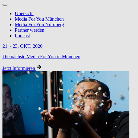
Übersicht
Media For You München
Media For You Nürnberg
Partner werden
Podcast
21. - 23. OKT. 2026
Die nächste Media For You in München
Jetzt Informieren