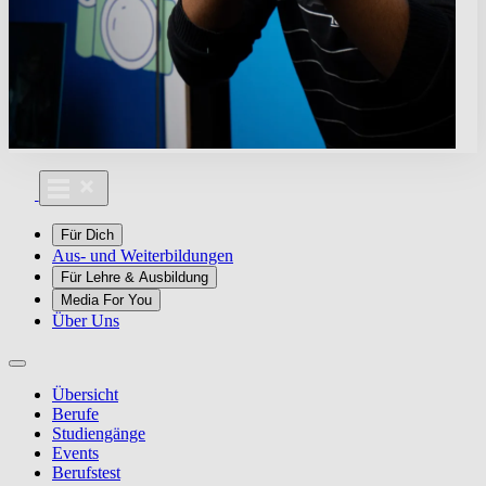
Für Dich
Aus- und Weiterbildungen
Für Lehre & Ausbildung
Media For You
Über Uns
Übersicht
Berufe
Studiengänge
Events
Berufstest