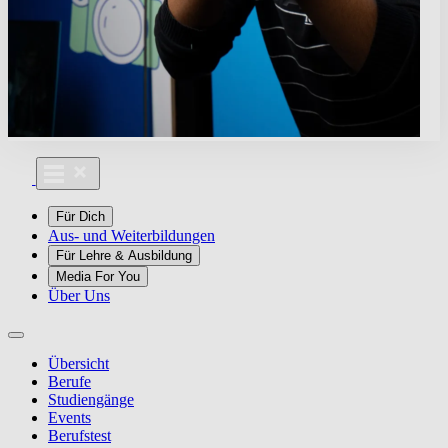
Für Dich
Aus- und Weiterbildungen
Für Lehre & Ausbildung
Media For You
Über Uns
Übersicht
Berufe
Studiengänge
Events
Berufstest