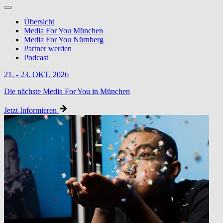
Übersicht
Media For You München
Media For You Nürnberg
Partner werden
Podcast
21. - 23. OKT. 2026
Die nächste Media For You in München
Jetzt Informieren