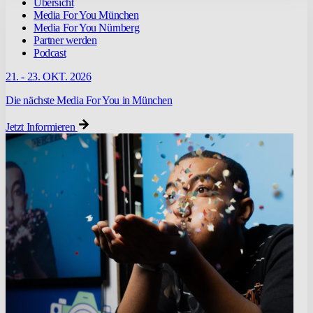
Übersicht
Media For You München
Media For You Nürnberg
Partner werden
Podcast
21. - 23. OKT. 2026
Die nächste Media For You in München
Jetzt Informieren