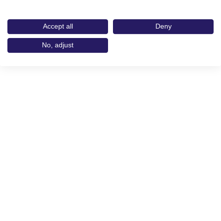
Accept all
Deny
No, adjust