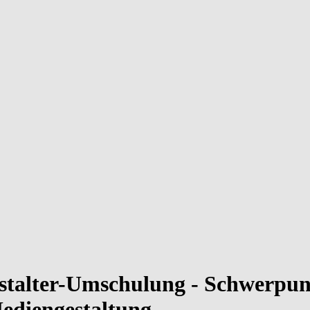
estalter-Umschulung - Schwerp
ediengestaltung