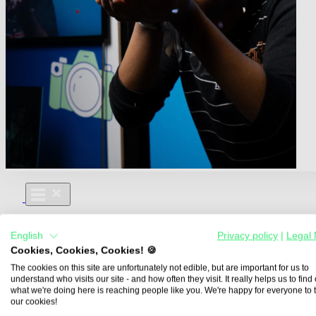
Für Dich
English
Privacy policy
|
Legal 
Aus- und Weiterbildungen
Cookies, Cookies, Cookies! 🍪
Für Lehre & Ausbildung
Media For You
The cookies on this site are unfortunately not edible, but are important for us to
understand who visits our site - and how often they visit. It really helps us to find o
Über Uns
what we're doing here is reaching people like you. We're happy for everyone to 
our cookies!