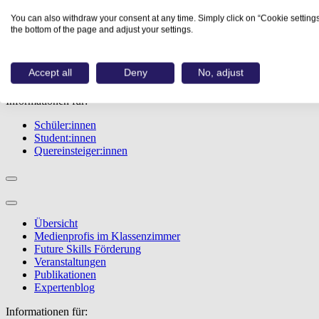
Übersicht
You can also withdraw your consent at any time. Simply click on “Cookie settings
Berufe
the bottom of the page and adjust your settings.
Studiengänge
Events
Berufstest
Accept all
Deny
No, adjust
Bewerbungstipps
Informationen für:
Schüler:innen
Student:innen
Quereinsteiger:innen
Übersicht
Medienprofis im Klassenzimmer
Future Skills Förderung
Veranstaltungen
Publikationen
Expertenblog
Informationen für: