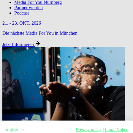
Media For You Nürnberg
Partner werden
Podcast
21. - 23. OKT. 2026
Die nächste Media For You in München
Jetzt Informieren
English
Privacy policy
|
Legal Notice