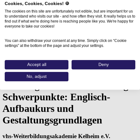
Cookies, Cookies, Cookies! 🍪
The cookies on this site are unfortunately not edible, but are important for us
to understand who visits our site - and how often they visit. It really helps us to
find out if what we're doing here is reaching people like you. We're happy for
everyone to take our cookies!
You can also withdraw your consent at any time. Simply click on “Cookie
settings” at the bottom of the page and adjust your settings.
Home
Aus- und Weiterbildungen
Vorbereitung auf eine Mediengestalter-Umschulung…
Accept all
Deny
Vorbereitung auf eine
No, adjust
Mediengestalter-Umschulung -
Schwerpunkte: Englisch-
Aufbaukurs und
Gestaltungsgrundlagen
vhs-Weiterbildungsakademie Kelheim e.V.