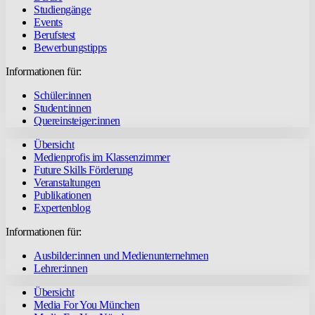
Studiengänge
Events
Berufstest
Bewerbungstipps
Informationen für:
Schüler:innen
Student:innen
Quereinsteiger:innen
Übersicht
Medienprofis im Klassenzimmer
Future Skills Förderung
Veranstaltungen
Publikationen
Expertenblog
Informationen für:
Ausbilder:innen und Medienunternehmen
Lehrer:innen
Übersicht
Media For You München