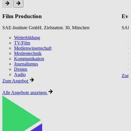
Film Production
Eve
SAE-Institute GmbH, Zielstattstr. 30, München
SAE-
Weiterbildung
TV/Film
Medienwissenschaft
Medientechnik
Kommunikation
Journalismus
Design
Audio
Zum 
Zum Angebot
Alle Angebote anzeigen