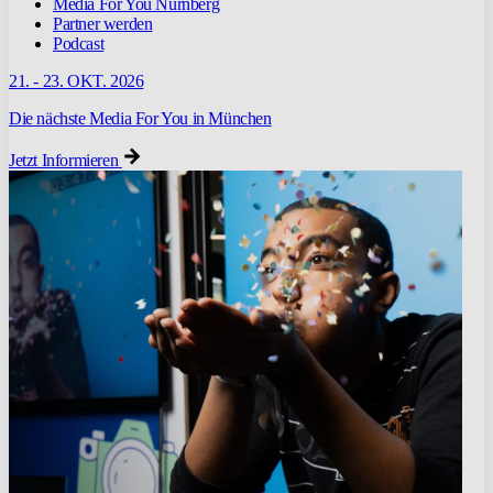
Media For You Nürnberg
Partner werden
Podcast
21. - 23. OKT. 2026
Die nächste Media For You in München
Jetzt Informieren