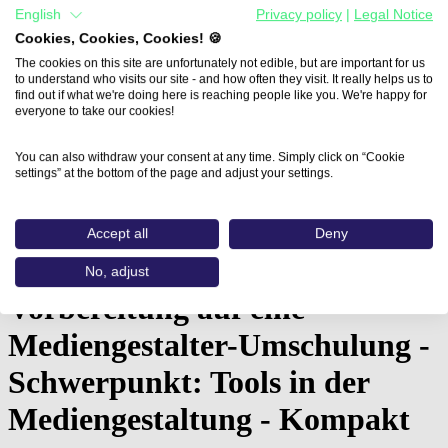
English
Privacy policy
|
Legal Notice
Cookies, Cookies, Cookies! 🍪
The cookies on this site are unfortunately not edible, but are important for us
to understand who visits our site - and how often they visit. It really helps us to
find out if what we're doing here is reaching people like you. We're happy for
everyone to take our cookies!
You can also withdraw your consent at any time. Simply click on “Cookie
settings” at the bottom of the page and adjust your settings.
Home
Accept all
Deny
Aus- und Weiterbildungen
Vorbereitung auf eine Mediengestalter-Umschulung…
No, adjust
Vorbereitung auf eine
Mediengestalter-Umschulung -
Schwerpunkt: Tools in der
Mediengestaltung - Kompakt