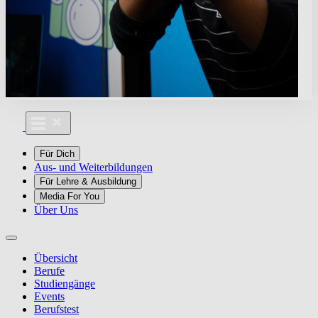
Für Dich
Aus- und Weiterbildungen
Für Lehre & Ausbildung
Media For You
Über Uns
Übersicht
Berufe
Studiengänge
Events
Berufstest