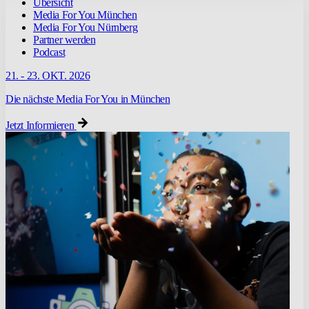
Übersicht
Media For You München
Media For You Nürnberg
Partner werden
Podcast
21. - 23. OKT. 2026
Die nächste Media For You in München
Jetzt Informieren