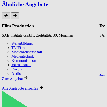
Ähnliche Angebote
Film Production
Eve
SAE-Institute GmbH, Zielstattstr. 30, München
SAE-
Weiterbildung
TV/Film
Medienwissenschaft
Medientechnik
Kommunikation
Journalismus
Design
Audio
Zum 
Zum Angebot
Alle Angebote anzeigen