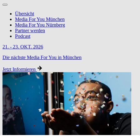
Übersicht
Media For You München
Media For You Nürnberg
Partner werden
Podcast
21. - 23. OKT. 2026
Die nächste Media For You in München
Jetzt Informieren