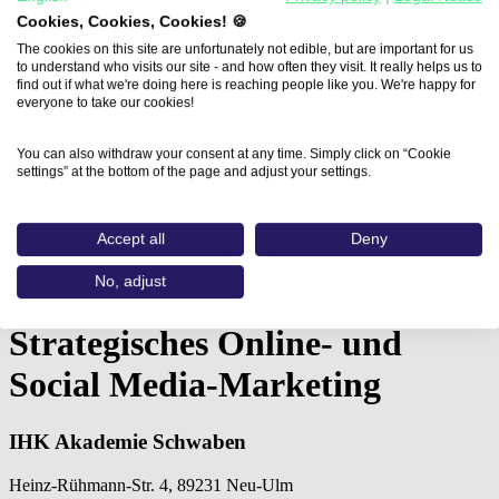
Cookies, Cookies, Cookies! 🍪
The cookies on this site are unfortunately not edible, but are important for us
to understand who visits our site - and how often they visit. It really helps us to
find out if what we're doing here is reaching people like you. We're happy for
everyone to take our cookies!
You can also withdraw your consent at any time. Simply click on “Cookie
settings” at the bottom of the page and adjust your settings.
Accept all
Deny
Home
Aus- und Weiterbildungen
No, adjust
Strategisches Online- und Social…
Strategisches Online- und
Social Media-Marketing
IHK Akademie Schwaben
Heinz-Rühmann-Str. 4, 89231 Neu-Ulm