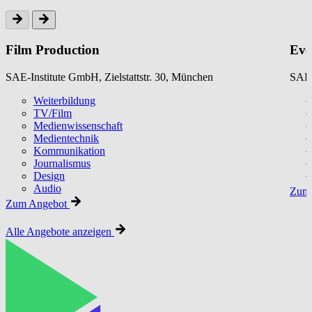
Film Production
Eve
SAE-Institute GmbH, Zielstattstr. 30, München
SAE-
Weiterbildung
TV/Film
Medienwissenschaft
Medientechnik
Kommunikation
Journalismus
Design
Audio
Zum 
Zum Angebot
Alle Angebote anzeigen