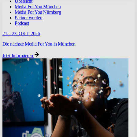
Übersicht
Media For You München
Media For You Nürnberg
Partner werden
Podcast
21. - 23. OKT. 2026
Die nächste Media For You in München
Jetzt Informieren