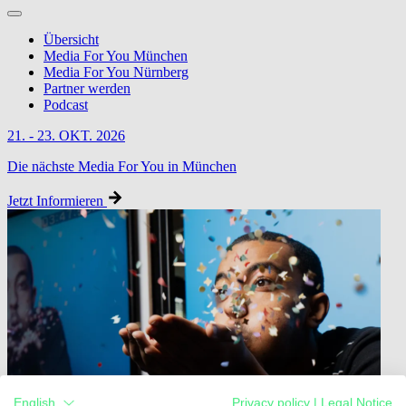
Übersicht
Media For You München
Media For You Nürnberg
Partner werden
Podcast
21. - 23. OKT. 2026
Die nächste Media For You in München
Jetzt Informieren
English
Privacy policy
|
Legal Notice