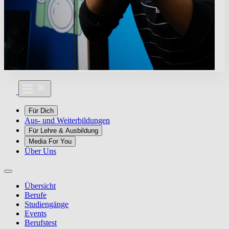
Für Dich
Aus- und Weiterbildungen
Für Lehre & Ausbildung
Media For You
Über Uns
Übersicht
Berufe
Studiengänge
Events
Berufstest