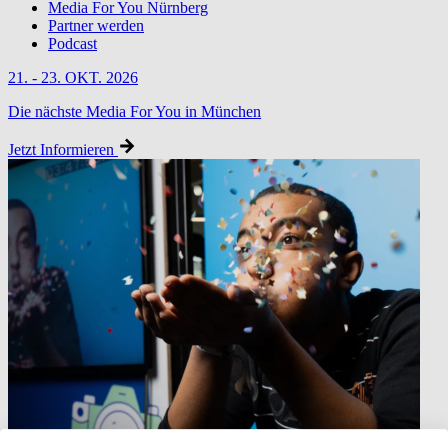
Media For You Nürnberg
Partner werden
Podcast
21. - 23. OKT. 2026
Die nächste Media For You in München
Jetzt Informieren