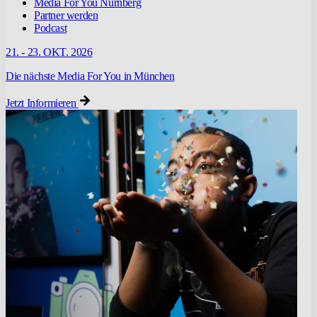
Media For You Nürnberg
Partner werden
Podcast
21. - 23. OKT. 2026
Die nächste Media For You in München
Jetzt Informieren