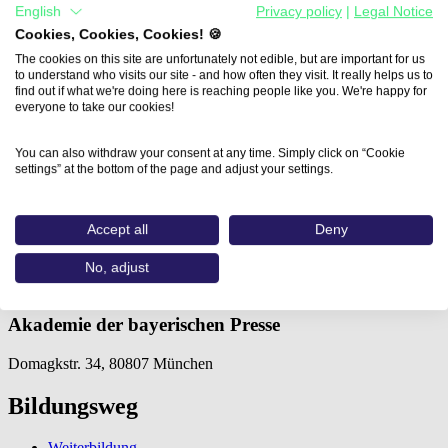
English
Privacy policy
|
Legal Notice
Cookies, Cookies, Cookies! 🍪
The cookies on this site are unfortunately not edible, but are important for us
to understand who visits our site - and how often they visit. It really helps us to
find out if what we're doing here is reaching people like you. We're happy for
everyone to take our cookies!
Home
You can also withdraw your consent at any time. Simply click on “Cookie
Aus- und Weiterbildungen
settings” at the bottom of the page and adjust your settings.
Social Media Manager –…
Social Media Manager – Profi-
Accept all
Deny
Wissen in 5 Tagen
No, adjust
Akademie der bayerischen Presse
Domagkstr. 34, 80807 München
Bildungsweg
Weiterbildung