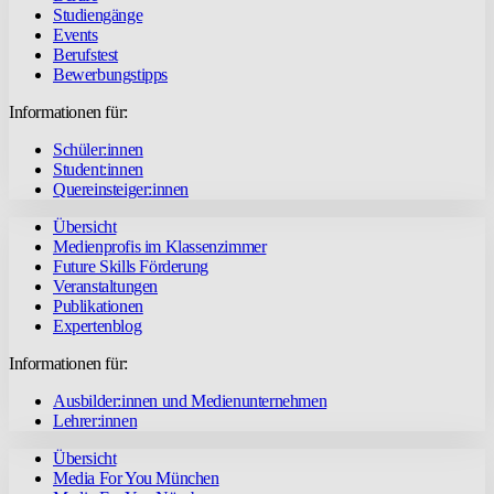
Studiengänge
Events
Berufstest
Bewerbungstipps
Informationen für:
Schüler:innen
Student:innen
Quereinsteiger:innen
Übersicht
Medienprofis im Klassenzimmer
Future Skills Förderung
Veranstaltungen
Publikationen
Expertenblog
Informationen für:
Ausbilder:innen und Medienunternehmen
Lehrer:innen
Übersicht
Media For You München