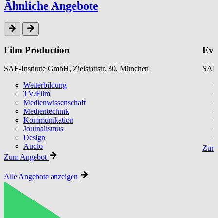
Ähnliche Angebote
Film Production
Eve
SAE-Institute GmbH, Zielstattstr. 30, München
SAE-
Weiterbildung
TV/Film
Medienwissenschaft
Medientechnik
Kommunikation
Journalismus
Design
Audio
Zum 
Zum Angebot
Alle Angebote anzeigen