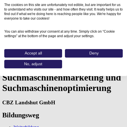
The cookies on this site are unfortunately not edible, but are important for us
to understand who visits our site - and how often they visit. It really helps us to
find out if what we're doing here is reaching people like you. We're happy for
everyone to take our cookies!
You can also withdraw your consent at any time. Simply click on “Cookie
settings” at the bottom of the page and adjust your settings.
Home
Aus- und Weiterbildungen
SEM und SEO -…
Accept all
Deny
No, adjust
SEM und SEO -
Suchmaschinenmarketing und
Suchmaschinenoptimierung
CBZ Landshut GmbH
Bildungsweg