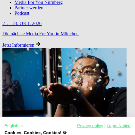
Media For You Nürnberg
Partner werden
Podcast
21. - 23. OKT. 2026
Die nächste Media For You in München
Jetzt Informieren
English
Privacy policy
|
Legal Notice
Cookies, Cookies, Cookies! 🍪