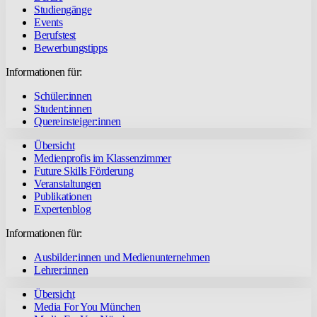
Studiengänge
Events
Berufstest
Bewerbungstipps
Informationen für:
Schüler:innen
Student:innen
Quereinsteiger:innen
Übersicht
Medienprofis im Klassenzimmer
Future Skills Förderung
Veranstaltungen
Publikationen
Expertenblog
Informationen für:
Ausbilder:innen und Medienunternehmen
Lehrer:innen
Übersicht
Media For You München