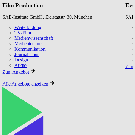
Film Production
Eve
SAE-Institute GmbH, Zielstattstr. 30, München
SAE-
Weiterbildung
TV/Film
Medienwissenschaft
Medientechnik
Kommunikation
Journalismus
Design
Audio
Zum 
Zum Angebot
Alle Angebote anzeigen