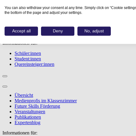
Übersicht
You can also withdraw your consent at any time. Simply click on “Cookie settings
Berufe
the bottom of the page and adjust your settings.
Studiengänge
Events
Berufstest
Accept all
Deny
No, adjust
Bewerbungstipps
Informationen für:
Schüler:innen
Student:innen
Quereinsteiger:innen
Übersicht
Medienprofis im Klassenzimmer
Future Skills Förderung
Veranstaltungen
Publikationen
Expertenblog
Informationen für: