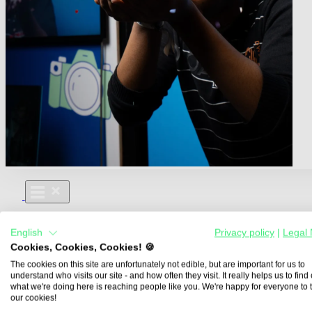
Für Dich
English
Privacy policy
|
Legal 
Aus- und Weiterbildungen
Cookies, Cookies, Cookies! 🍪
Für Lehre & Ausbildung
Media For You
The cookies on this site are unfortunately not edible, but are important for us to
understand who visits our site - and how often they visit. It really helps us to find o
Über Uns
what we're doing here is reaching people like you. We're happy for everyone to 
our cookies!