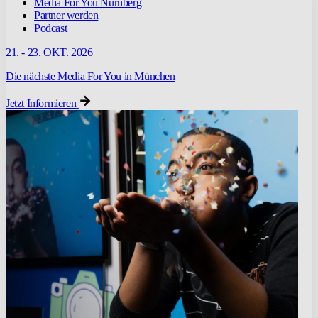
Media For You Nürnberg
Partner werden
Podcast
21. - 23. OKT. 2026
Die nächste Media For You in München
Jetzt Informieren