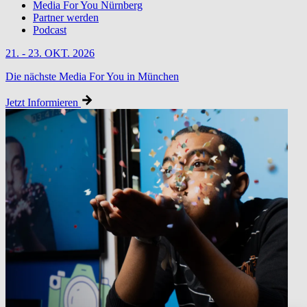
Media For You Nürnberg
Partner werden
Podcast
21. - 23. OKT. 2026
Die nächste Media For You in München
Jetzt Informieren