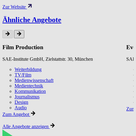
Zur Website
Ähnliche Angebote
Film Production
Eve
SAE-Institute GmbH, Zielstattstr. 30, München
SAE-
Weiterbildung
TV/Film
Medienwissenschaft
Medientechnik
Kommunikation
Journalismus
Design
Audio
Zum 
Zum Angebot
Alle Angebote anzeigen