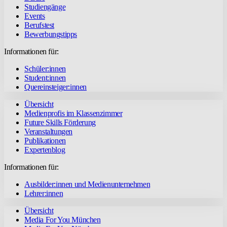
Studiengänge
Events
Berufstest
Bewerbungstipps
Informationen für:
Schüler:innen
Student:innen
Quereinsteiger:innen
Übersicht
Medienprofis im Klassenzimmer
Future Skills Förderung
Veranstaltungen
Publikationen
Expertenblog
Informationen für:
Ausbilder:innen und Medienunternehmen
Lehrer:innen
Übersicht
Media For You München