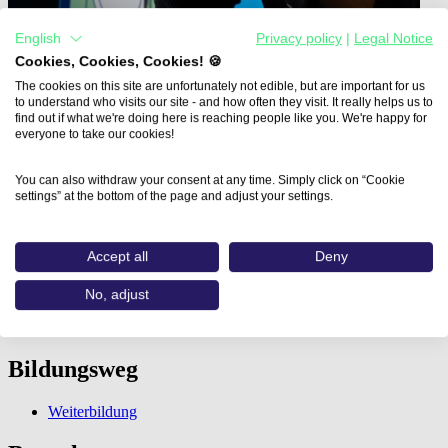
English
Privacy policy
|
Legal Notice
Cookies, Cookies, Cookies! 🍪
The cookies on this site are unfortunately not edible, but are important for us
to understand who visits our site - and how often they visit. It really helps us to
find out if what we're doing here is reaching people like you. We're happy for
everyone to take our cookies!
Home
Aus- und Weiterbildungen
You can also withdraw your consent at any time. Simply click on “Cookie
Professionelles CMS-Customizing mit WordPress…
settings” at the bottom of the page and adjust your settings.
Professionelles CMS-
Accept all
Deny
Customizing mit WordPress
No, adjust
DC Job-Coaching
Bildungsweg
Weiterbildung