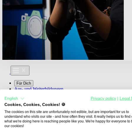
Für Dich
Aus- und Weiterbildungen
Für Lehre & Ausbildung
English
Privacy policy
|
Legal 
Media For You
Cookies, Cookies, Cookies! 🍪
Über Uns
The cookies on this site are unfortunately not edible, but are important for us to
understand who visits our site - and how often they visit. It really helps us to find o
what we're doing here is reaching people like you. We're happy for everyone to 
our cookies!
Übersicht
Berufe