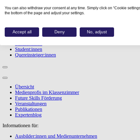
Studiengänge
You can also withdraw your consent at any time. Simply click on “Cookie settings
Events
the bottom of the page and adjust your settings.
Berufstest
Bewerbungstipps
Accept all
Deny
No, adjust
Informationen für:
Schüler:innen
Student:innen
Quereinsteiger:innen
Übersicht
Medienprofis im Klassenzimmer
Future Skills Förderung
Veranstaltungen
Publikationen
Expertenblog
Informationen für:
Ausbilder:innen und Medienunternehmen