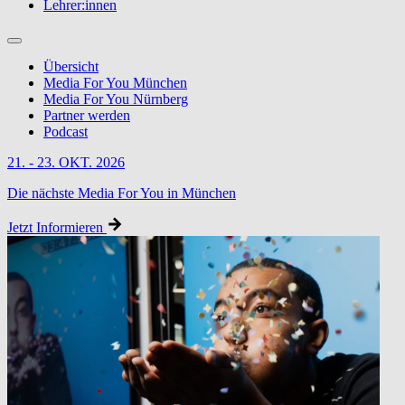
Lehrer:innen
Übersicht
Media For You München
Media For You Nürnberg
Partner werden
Podcast
21. - 23. OKT. 2026
Die nächste Media For You in München
Jetzt Informieren