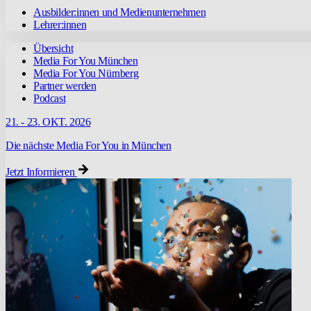
Ausbilder:innen und Medienunternehmen
Lehrer:innen
Übersicht
Media For You München
Media For You Nürnberg
Partner werden
Podcast
21. - 23. OKT. 2026
Die nächste Media For You in München
Jetzt Informieren