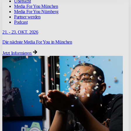
Übersicht
Media For You München
Media For You Nürnberg
Partner werden
Podcast
21. - 23. OKT. 2026
Die nächste Media For You in München
Jetzt Informieren