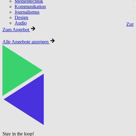
Medientechnik
Kommunikation
Journalismus
Design
Audio
Zum 
Zum Angebot
Alle Angebote anzeigen
Stay in the loop!