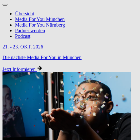
Übersicht
Media For You München
Media For You Nürnberg
Partner werden
Podcast
21. - 23. OKT. 2026
Die nächste Media For You in München
Jetzt Informieren