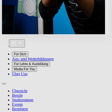
Für Dich
Aus- und Weiterbildungen
Für Lehre & Ausbildung
Media For You
Über Uns
Übersicht
Berufe
Studiengänge
Events
Berufstest