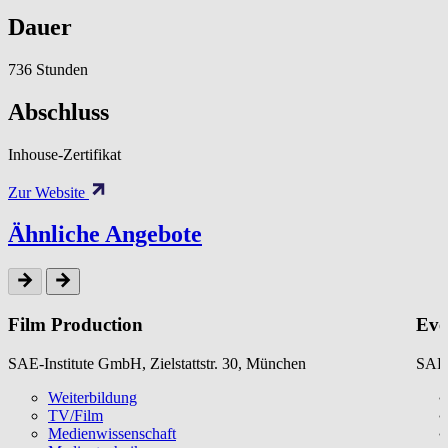
Dauer
736 Stunden
Abschluss
Inhouse-Zertifikat
Zur Website
Ähnliche Angebote
Film Production
Eve
SAE-Institute GmbH, Zielstattstr. 30, München
SAE-
Weiterbildung
TV/Film
Medienwissenschaft