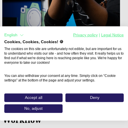
English
Privacy policy
|
Legal Notice
Cookies, Cookies, Cookies! 🍪
The cookies on this site are unfortunately not edible, but are important for us
to understand who visits our site - and how often they visit. It really helps us to
find out if what we're doing here is reaching people like you. We're happy for
everyone to take our cookies!
Home
Aus- und Weiterbildungen
Mediendesigner:in mit Adobe CC…
You can also withdraw your consent at any time. Simply click on “Cookie
settings” at the bottom of the page and adjust your settings.
Mediendesigner:in mit Adobe
CC - Creative Cloud und
Accept all
Deny
HTML/CSS - Professioneller
No, adjust
Workflow