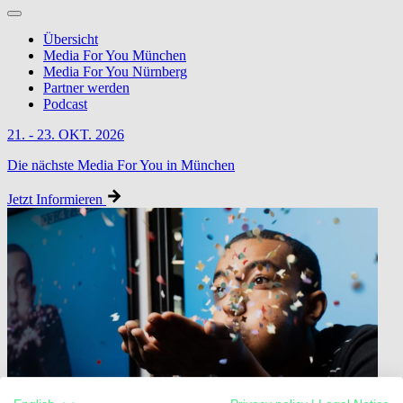
Übersicht
Media For You München
Media For You Nürnberg
Partner werden
Podcast
21. - 23. OKT. 2026
Die nächste Media For You in München
Jetzt Informieren