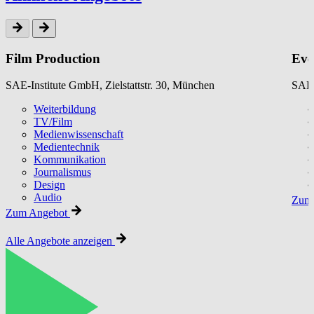
Film Production
Eve
SAE-Institute GmbH, Zielstattstr. 30, München
SAE-
Weiterbildung
TV/Film
Medienwissenschaft
Medientechnik
Kommunikation
Journalismus
Design
Audio
Zum 
Zum Angebot
Alle Angebote anzeigen