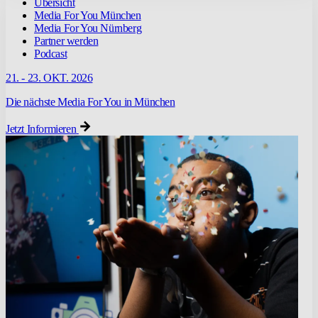
Übersicht
Media For You München
Media For You Nürnberg
Partner werden
Podcast
21. - 23. OKT. 2026
Die nächste Media For You in München
Jetzt Informieren