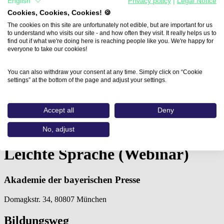
English
Privacy policy
|
Legal Notice
Cookies, Cookies, Cookies! 🍪
The cookies on this site are unfortunately not edible, but are important for us
to understand who visits our site - and how often they visit. It really helps us to
find out if what we're doing here is reaching people like you. We're happy for
everyone to take our cookies!
You can also withdraw your consent at any time. Simply click on “Cookie
settings” at the bottom of the page and adjust your settings.
Accept all
Deny
Home
Aus- und Weiterbildungen
No, adjust
Leichte Sprache (Webinar) (Akademie…
Leichte Sprache (Webinar)
Akademie der bayerischen Presse
Domagkstr. 34, 80807 München
Bildungsweg