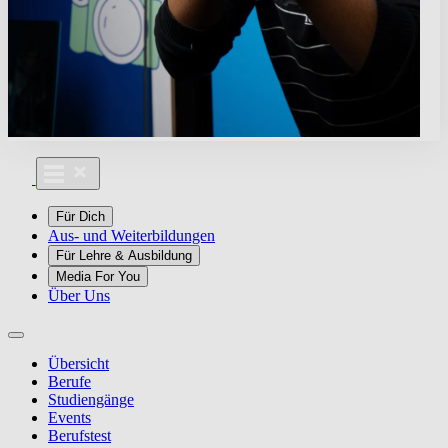
Für Dich
Aus- und Weiterbildungen
Für Lehre & Ausbildung
Media For You
Über Uns
Übersicht
Berufe
Studiengänge
Events
Berufstest