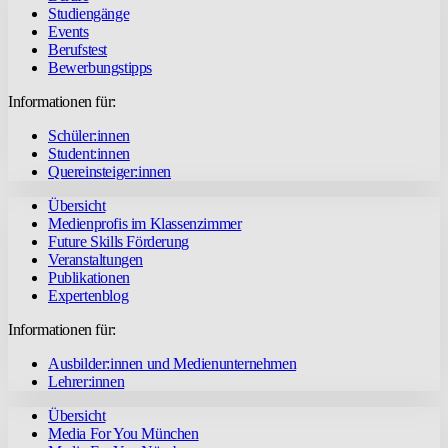
Studiengänge
Events
Berufstest
Bewerbungstipps
Informationen für:
Schüler:innen
Student:innen
Quereinsteiger:innen
Übersicht
Medienprofis im Klassenzimmer
Future Skills Förderung
Veranstaltungen
Publikationen
Expertenblog
Informationen für:
Ausbilder:innen und Medienunternehmen
Lehrer:innen
Übersicht
Media For You München