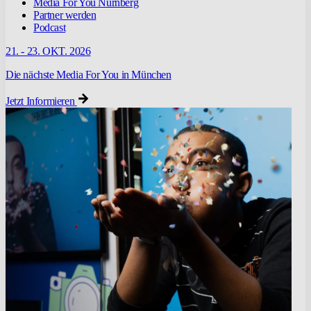
Media For You Nürnberg
Partner werden
Podcast
21. - 23. OKT. 2026
Die nächste Media For You in München
Jetzt Informieren