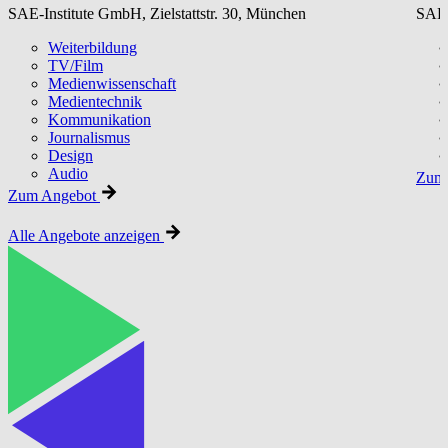
SAE-Institute GmbH, Zielstattstr. 30, München
SAE-
Weiterbildung
TV/Film
Medienwissenschaft
Medientechnik
Kommunikation
Journalismus
Design
Audio
Zum 
Zum Angebot
Alle Angebote anzeigen