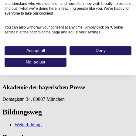
to understand who visits our site - and how often they visit. It really helps us to
find out if what we're doing here is reaching people like you. We're happy for
everyone to take our cookies!
You can also withdraw your consent at any time. Simply click on “Cookie
settings” at the bottom of the page and adjust your settings.
Home
Accept all
Deny
Aus- und Weiterbildungen
Kreatives Schreiben – Online…
No, adjust
Kreatives Schreiben – Online
Akademie der bayerischen Presse
Domagkstr. 34, 80807 München
Bildungsweg
Weiterbildung