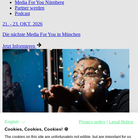
Media For You Nürnberg
Partner werden
Podcast
21. - 23. OKT. 2026
Die nächste Media For You in München
Jetzt Informieren
English
Privacy policy
|
Legal Notice
Cookies, Cookies, Cookies! 🍪
The cookies on this site are unfortunately not edible, but are important for us