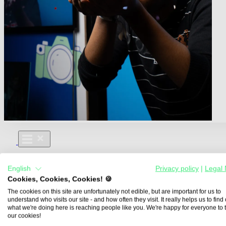
Für Dich
English
Privacy policy
|
Legal 
Aus- und Weiterbildungen
Cookies, Cookies, Cookies! 🍪
Für Lehre & Ausbildung
Media For You
The cookies on this site are unfortunately not edible, but are important for us to
understand who visits our site - and how often they visit. It really helps us to find o
Über Uns
what we're doing here is reaching people like you. We're happy for everyone to 
our cookies!