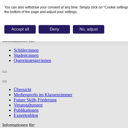
Übersicht
You can also withdraw your consent at any time. Simply click on “Cookie settings
Berufe
the bottom of the page and adjust your settings.
Studiengänge
Events
Berufstest
Accept all
Deny
No, adjust
Bewerbungstipps
Informationen für:
Schüler:innen
Student:innen
Quereinsteiger:innen
Übersicht
Medienprofis im Klassenzimmer
Future Skills Förderung
Veranstaltungen
Publikationen
Expertenblog
Informationen für: