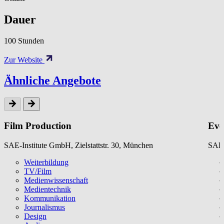
Dauer
100 Stunden
Zur Website
Ähnliche Angebote
Film Production
Eve
SAE-Institute GmbH, Zielstattstr. 30, München
SAE-
Weiterbildung
TV/Film
Medienwissenschaft
Medientechnik
Kommunikation
Journalismus
Design