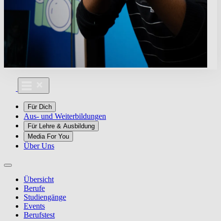
Für Dich
Aus- und Weiterbildungen
Für Lehre & Ausbildung
Media For You
Über Uns
Übersicht
Berufe
Studiengänge
Events
Berufstest