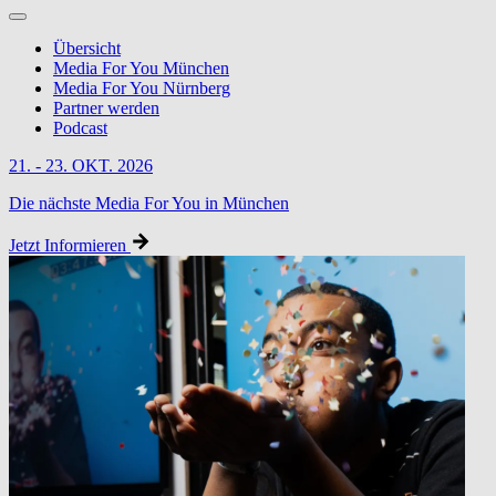
Übersicht
Media For You München
Media For You Nürnberg
Partner werden
Podcast
21. - 23. OKT. 2026
Die nächste Media For You in München
Jetzt Informieren