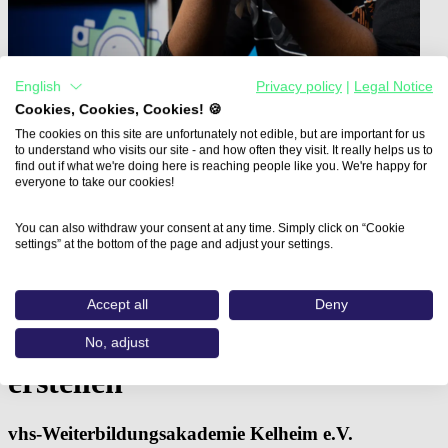
English
Privacy policy
|
Legal Notice
Cookies, Cookies, Cookies! 🍪
The cookies on this site are unfortunately not edible, but are important for us
to understand who visits our site - and how often they visit. It really helps us to
find out if what we're doing here is reaching people like you. We're happy for
everyone to take our cookies!
Home
You can also withdraw your consent at any time. Simply click on “Cookie
Aus- und Weiterbildungen
settings” at the bottom of the page and adjust your settings.
Grafik und Design -…
Grafik und Design -
Accept all
Deny
Webauftritte mit WordPress
No, adjust
erstellen
vhs-Weiterbildungsakademie Kelheim e.V.