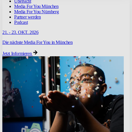
Übersicht
Media For You München
Media For You Nürnberg
Partner werden
Podcast
21. - 23. OKT. 2026
Die nächste Media For You in München
Jetzt Informieren