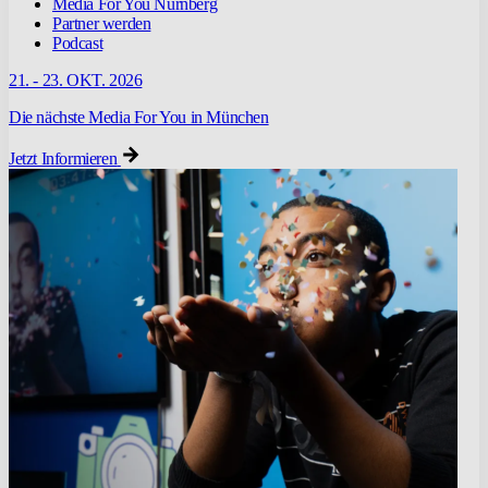
Media For You Nürnberg
Partner werden
Podcast
21. - 23. OKT. 2026
Die nächste Media For You in München
Jetzt Informieren