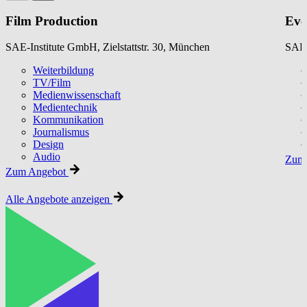
Film Production
Eve
SAE-Institute GmbH, Zielstattstr. 30, München
SAE-
Weiterbildung
TV/Film
Medienwissenschaft
Medientechnik
Kommunikation
Journalismus
Design
Audio
Zum 
Zum Angebot
Alle Angebote anzeigen