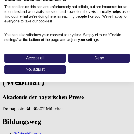
The cookies on this site are unfortunately not edible, but are important for us
to understand who visits our site - and how often they visit. It really helps us to
find out if what we're doing here is reaching people like you. We're happy for
everyone to take our cookies!
You can also withdraw your consent at any time. Simply click on “Cookie
settings” at the bottom of the page and adjust your settings.
Home
Aus- und Weiterbildungen
Google Search Console (Webinar)…
Accept all
Deny
Google Search Console
No, adjust
(Webinar)
Akademie der bayerischen Presse
Domagkstr. 34, 80807 München
Bildungsweg
Weiterbildung