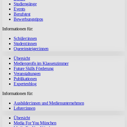
Studiengänge
Events
Berufstest
Bewerbungstipps
Informationen für:
Schüler:innen
Student:innen
Quereinsteiger:innen
Übersicht
Medienprofis im Klassenzimmer
Future Skills Förderung
Veranstaltungen
Publikationen
Expertenblog
Informationen für:
Ausbilder:innen und Medienunternehmen
Lehrer:innen
Übersicht
Media For You München