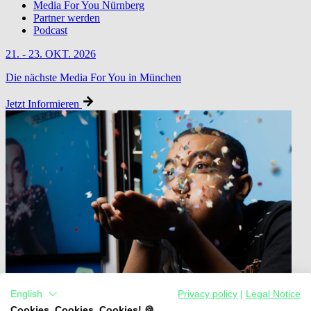
Media For You Nürnberg
Partner werden
Podcast
21. - 23. OKT. 2026
Die nächste Media For You in München
Jetzt Informieren
English
Privacy policy
|
Legal Notice
Cookies, Cookies, Cookies! 🍪