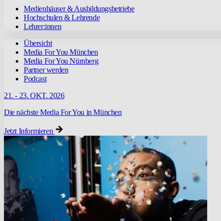
Medienhäuser & Ausbildungsbetriebe
Hochschulen & Lehrende
Lehrer:innen
Übersicht
Media For You München
Media For You Nürnberg
Partner werden
Podcast
21. - 23. OKT. 2026
Die nächste Media For You in München
Jetzt Informieren