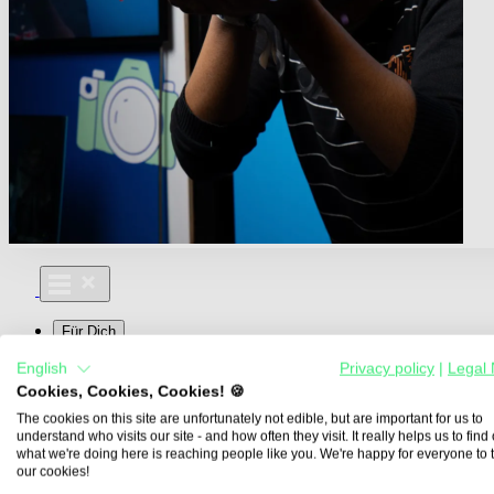
Für Dich
Aus- und Weiterbildungen
English
Privacy policy
|
Legal 
Für Lehre & Ausbildung
Cookies, Cookies, Cookies! 🍪
Media For You
Über Uns
The cookies on this site are unfortunately not edible, but are important for us to
understand who visits our site - and how often they visit. It really helps us to find o
what we're doing here is reaching people like you. We're happy for everyone to 
our cookies!
Übersicht