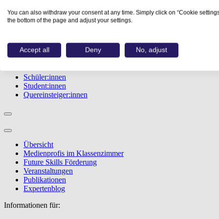
Berufe
You can also withdraw your consent at any time. Simply click on “Cookie settings
Studiengänge
the bottom of the page and adjust your settings.
Events
Berufstest
Bewerbungstipps
Accept all
Deny
No, adjust
Informationen für:
Schüler:innen
Student:innen
Quereinsteiger:innen
Übersicht
Medienprofis im Klassenzimmer
Future Skills Förderung
Veranstaltungen
Publikationen
Expertenblog
Informationen für: