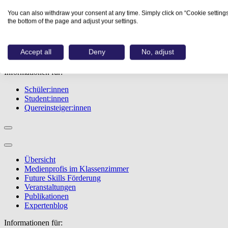
Übersicht
You can also withdraw your consent at any time. Simply click on “Cookie settings
Berufe
the bottom of the page and adjust your settings.
Studiengänge
Events
Berufstest
Accept all
Deny
No, adjust
Bewerbungstipps
Informationen für:
Schüler:innen
Student:innen
Quereinsteiger:innen
Übersicht
Medienprofis im Klassenzimmer
Future Skills Förderung
Veranstaltungen
Publikationen
Expertenblog
Informationen für: