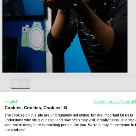
Für Dich
English
Privacy policy
|
Legal 
Aus- und Weiterbildungen
Cookies, Cookies, Cookies! 🍪
Für Lehre & Ausbildung
Media For You
The cookies on this site are unfortunately not edible, but are important for us to
understand who visits our site - and how often they visit. It really helps us to find o
Über Uns
what we're doing here is reaching people like you. We're happy for everyone to 
our cookies!