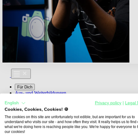
Für Dich
Aus- und Weiterbildungen
Für Lehre & Ausbildung
English
Privacy policy
|
Legal 
Media For You
Cookies, Cookies, Cookies! 🍪
Über Uns
The cookies on this site are unfortunately not edible, but are important for us to
understand who visits our site - and how often they visit. It really helps us to find o
what we're doing here is reaching people like you. We're happy for everyone to 
our cookies!
Übersicht
Berufe