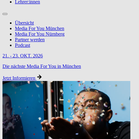
Lehrer:innen
Übersicht
Media For You München
Media For You Nürnberg
Partner werden
Podcast
21. - 23. OKT. 2026
Die nächste Media For You in München
Jetzt Informieren