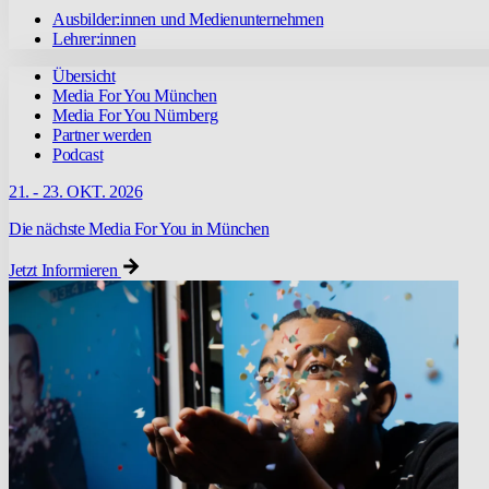
Ausbilder:innen und Medienunternehmen
Lehrer:innen
Übersicht
Media For You München
Media For You Nürnberg
Partner werden
Podcast
21. - 23. OKT. 2026
Die nächste Media For You in München
Jetzt Informieren