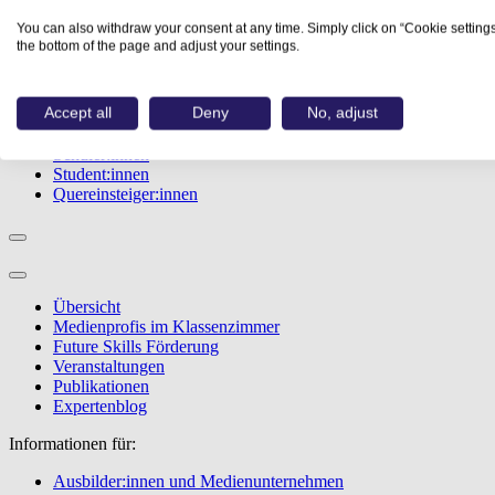
Studiengänge
You can also withdraw your consent at any time. Simply click on “Cookie settings
Events
the bottom of the page and adjust your settings.
Berufstest
Bewerbungstipps
Accept all
Deny
No, adjust
Informationen für:
Schüler:innen
Student:innen
Quereinsteiger:innen
Übersicht
Medienprofis im Klassenzimmer
Future Skills Förderung
Veranstaltungen
Publikationen
Expertenblog
Informationen für:
Ausbilder:innen und Medienunternehmen