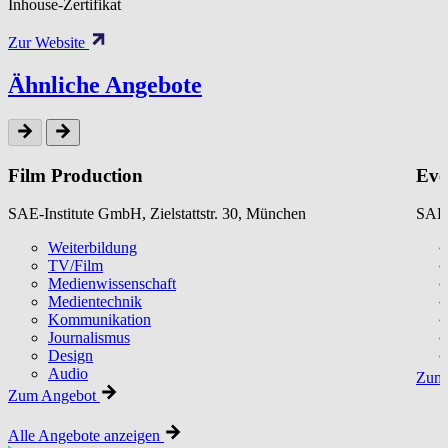
Inhouse-Zertifikat
Zur Website
Ähnliche Angebote
Film Production
Eve
SAE-Institute GmbH, Zielstattstr. 30, München
SAE-
Weiterbildung
TV/Film
Medienwissenschaft
Medientechnik
Kommunikation
Journalismus
Design
Audio
Zum 
Zum Angebot
Alle Angebote anzeigen