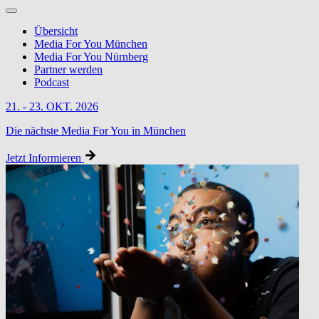
Übersicht
Media For You München
Media For You Nürnberg
Partner werden
Podcast
21. - 23. OKT. 2026
Die nächste Media For You in München
Jetzt Informieren