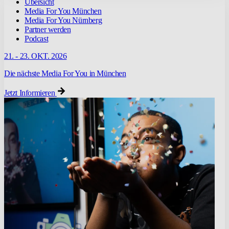
Übersicht
Media For You München
Media For You Nürnberg
Partner werden
Podcast
21. - 23. OKT. 2026
Die nächste Media For You in München
Jetzt Informieren