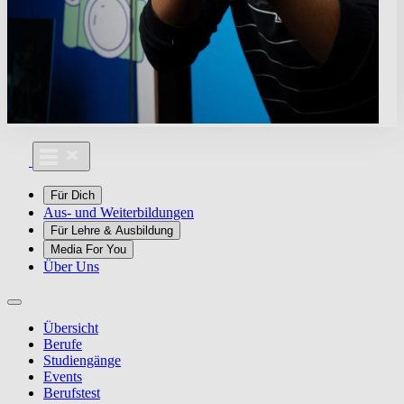
Für Dich
Aus- und Weiterbildungen
Für Lehre & Ausbildung
Media For You
Über Uns
Übersicht
Berufe
Studiengänge
Events
Berufstest