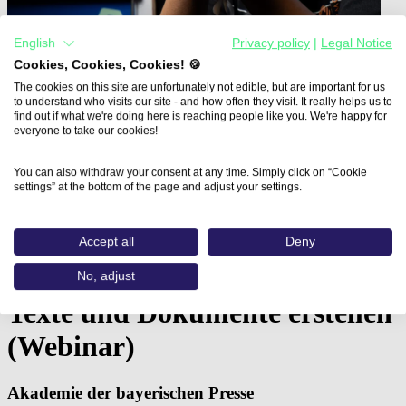
English
Privacy policy
|
Legal Notice
Cookies, Cookies, Cookies! 🍪
The cookies on this site are unfortunately not edible, but are important for us
to understand who visits our site - and how often they visit. It really helps us to
find out if what we're doing here is reaching people like you. We're happy for
everyone to take our cookies!
You can also withdraw your consent at any time. Simply click on “Cookie
settings” at the bottom of the page and adjust your settings.
Home
Aus- und Weiterbildungen
Barrierefreie Website-Inhalte, Texte und…
Accept all
Deny
Barrierefreie Website-Inhalte,
No, adjust
Texte und Dokumente erstellen
(Webinar)
Akademie der bayerischen Presse