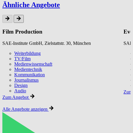
Ähnliche Angebote
Film Production
Eve
SAE-Institute GmbH, Zielstattstr. 30, München
SAE-
Weiterbildung
TV/Film
Medienwissenschaft
Medientechnik
Kommunikation
Journalismus
Design
Audio
Zum 
Zum Angebot
Alle Angebote anzeigen