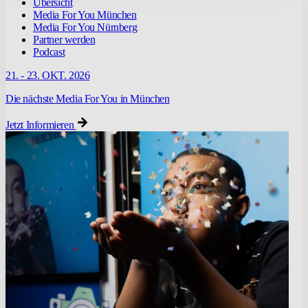
Übersicht
Media For You München
Media For You Nürnberg
Partner werden
Podcast
21. - 23. OKT. 2026
Die nächste Media For You in München
Jetzt Informieren