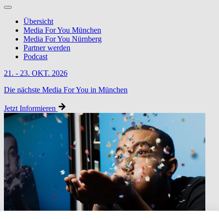
Übersicht
Media For You München
Media For You Nürnberg
Partner werden
Podcast
21. - 23. OKT. 2026
Die nächste Media For You in München
Jetzt Informieren