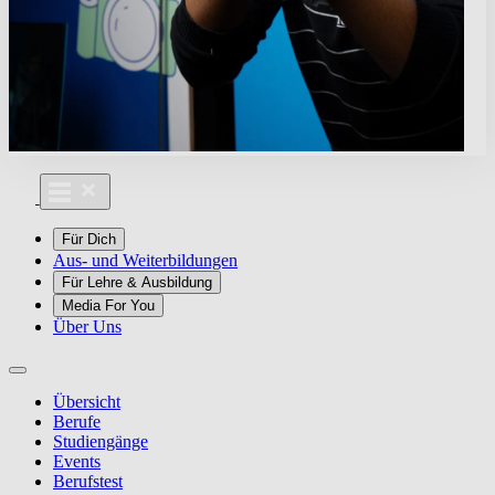
Für Dich
Aus- und Weiterbildungen
Für Lehre & Ausbildung
Media For You
Über Uns
Übersicht
Berufe
Studiengänge
Events
Berufstest