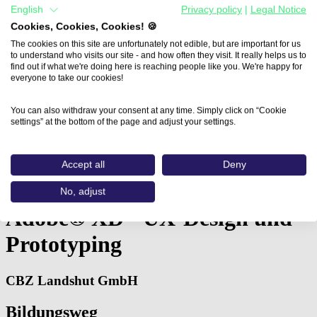
English
Privacy policy
|
Legal Notice
Cookies, Cookies, Cookies! 🍪
The cookies on this site are unfortunately not edible, but are important for us
to understand who visits our site - and how often they visit. It really helps us to
find out if what we're doing here is reaching people like you. We're happy for
everyone to take our cookies!
You can also withdraw your consent at any time. Simply click on “Cookie
settings” at the bottom of the page and adjust your settings.
Home
Accept all
Deny
Aus- und Weiterbildungen
Adobe® XD - UX-Design…
No, adjust
Adobe® XD - UX-Design und
Prototyping
CBZ Landshut GmbH
Bildungsweg