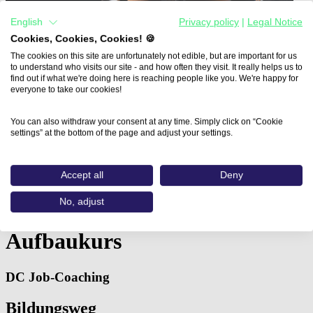
English
Privacy policy
|
Legal Notice
Cookies, Cookies, Cookies! 🍪
The cookies on this site are unfortunately not edible, but are important for us
to understand who visits our site - and how often they visit. It really helps us to
find out if what we're doing here is reaching people like you. We're happy for
everyone to take our cookies!
You can also withdraw your consent at any time. Simply click on “Cookie
settings” at the bottom of the page and adjust your settings.
Home
Aus- und Weiterbildungen
Accept all
Deny
Adobe® Animate® Aufbaukurs (DC…
No, adjust
Adobe® Animate®
Aufbaukurs
DC Job-Coaching
Bildungsweg