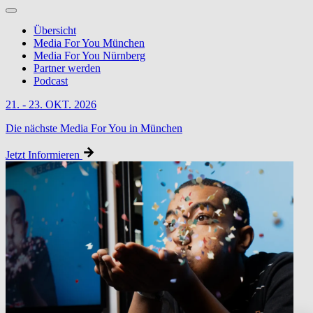
Übersicht
Media For You München
Media For You Nürnberg
Partner werden
Podcast
21. - 23. OKT. 2026
Die nächste Media For You in München
Jetzt Informieren