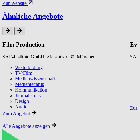
Zur Website
Ähnliche Angebote
Film Production
Eve
SAE-Institute GmbH, Zielstattstr. 30, München
SAE-
Weiterbildung
TV/Film
Medienwissenschaft
Medientechnik
Kommunikation
Journalismus
Design
Audio
Zum 
Zum Angebot
Alle Angebote anzeigen