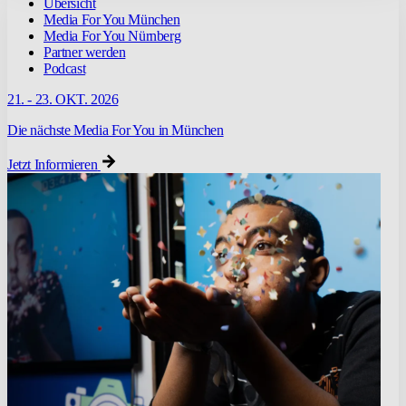
Übersicht
Media For You München
Media For You Nürnberg
Partner werden
Podcast
21. - 23. OKT. 2026
Die nächste Media For You in München
Jetzt Informieren