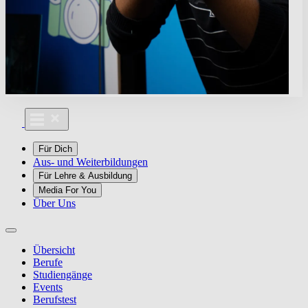
Für Dich
Aus- und Weiterbildungen
Für Lehre & Ausbildung
Media For You
Über Uns
Übersicht
Berufe
Studiengänge
Events
Berufstest