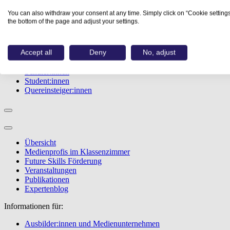
Studiengänge
You can also withdraw your consent at any time. Simply click on “Cookie settings
Events
the bottom of the page and adjust your settings.
Berufstest
Bewerbungstipps
Accept all
Deny
No, adjust
Informationen für:
Schüler:innen
Student:innen
Quereinsteiger:innen
Übersicht
Medienprofis im Klassenzimmer
Future Skills Förderung
Veranstaltungen
Publikationen
Expertenblog
Informationen für:
Ausbilder:innen und Medienunternehmen