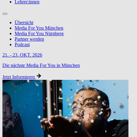
Lehrer:innen
Übersicht
Media For You München
Media For You Nürnberg
Partner werden
Podcast
21. - 23. OKT. 2026
Die nächste Media For You in München
Jetzt Informieren