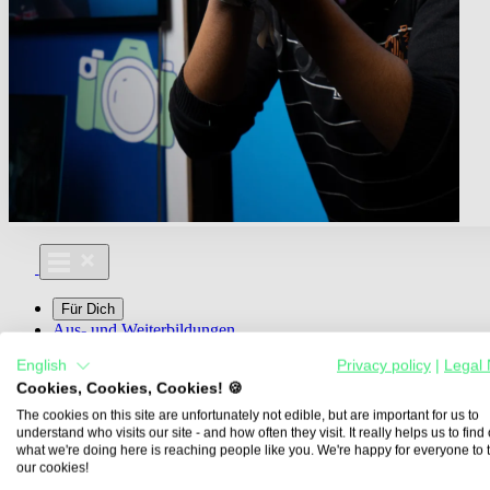
Für Dich
Aus- und Weiterbildungen
Für Lehre & Ausbildung
English
Privacy policy
|
Legal 
Media For You
Cookies, Cookies, Cookies! 🍪
Über Uns
The cookies on this site are unfortunately not edible, but are important for us to
understand who visits our site - and how often they visit. It really helps us to find o
what we're doing here is reaching people like you. We're happy for everyone to 
our cookies!
Übersicht
Berufe