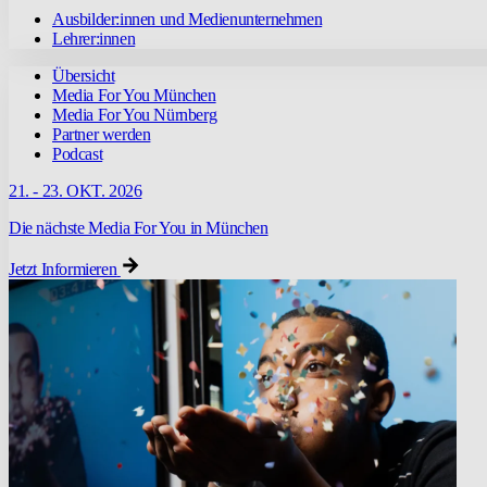
Ausbilder:innen und Medienunternehmen
Lehrer:innen
Übersicht
Media For You München
Media For You Nürnberg
Partner werden
Podcast
21. - 23. OKT. 2026
Die nächste Media For You in München
Jetzt Informieren