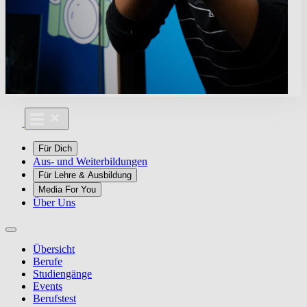
Für Dich
Aus- und Weiterbildungen
Für Lehre & Ausbildung
Media For You
Über Uns
Übersicht
Berufe
Studiengänge
Events
Berufstest