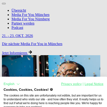
Übersicht
Media For You München
Media For You Nürnberg
Partner werden
Podcast
21. - 23. OKT. 2026
Die nächste Media For You in München
Jetzt Informieren
English
Privacy policy
|
Legal Notice
Cookies, Cookies, Cookies! 🍪
The cookies on this site are unfortunately not edible, but are important for us
to understand who visits our site - and how often they visit. It really helps us to
find out if what we're doing here is reaching people like you. We're happy for
everyone to take our cookies!