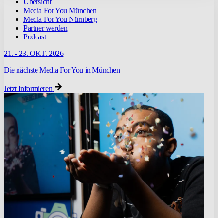
Übersicht
Media For You München
Media For You Nürnberg
Partner werden
Podcast
21. - 23. OKT. 2026
Die nächste Media For You in München
Jetzt Informieren