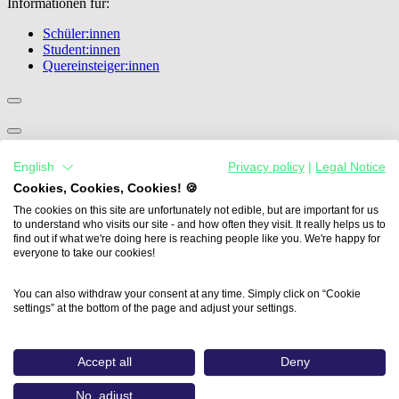
Informationen für:
Schüler:innen
Student:innen
Quereinsteiger:innen
Übersicht
English
Privacy policy
|
Legal Notice
Medienprofis im Klassenzimmer
Future Skills Förderung
Cookies, Cookies, Cookies! 🍪
Veranstaltungen
The cookies on this site are unfortunately not edible, but are important for us
Publikationen
to understand who visits our site - and how often they visit. It really helps us to
Expertenblog
find out if what we're doing here is reaching people like you. We're happy for
everyone to take our cookies!
Informationen für:
You can also withdraw your consent at any time. Simply click on “Cookie
Ausbilder:innen und Medienunternehmen
settings” at the bottom of the page and adjust your settings.
Lehrer:innen
Accept all
Deny
Übersicht
Media For You München
No, adjust