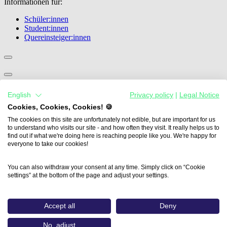
Informationen für:
Schüler:innen
Student:innen
Quereinsteiger:innen
Übersicht
English
Privacy policy
|
Legal Notice
Medienprofis im Klassenzimmer
Future Skills Förderung
Cookies, Cookies, Cookies! 🍪
Veranstaltungen
The cookies on this site are unfortunately not edible, but are important for us
Publikationen
to understand who visits our site - and how often they visit. It really helps us to
Expertenblog
find out if what we're doing here is reaching people like you. We're happy for
everyone to take our cookies!
Informationen für:
You can also withdraw your consent at any time. Simply click on “Cookie
Ausbilder:innen und Medienunternehmen
settings” at the bottom of the page and adjust your settings.
Lehrer:innen
Accept all
Deny
Übersicht
Media For You München
No, adjust