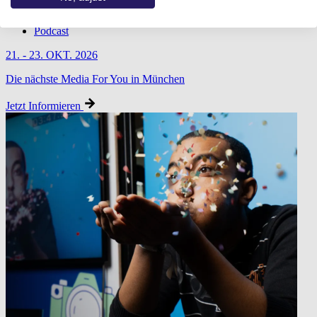
Media For You Nürnberg
Partner werden
Podcast
21. - 23. OKT. 2026
Die nächste Media For You in München
Jetzt Informieren