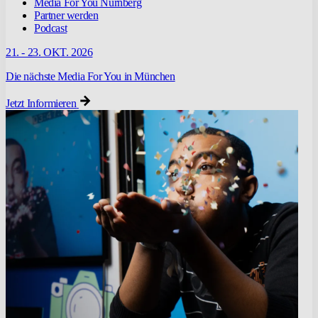
Media For You Nürnberg
Partner werden
Podcast
21. - 23. OKT. 2026
Die nächste Media For You in München
Jetzt Informieren