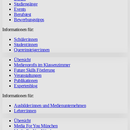
Studiengänge
Events
Berufstest
Bewerbungstipps
Informationen für:
Schüler:innen
Student:innen
Quereinsteiger:innen
Übersicht
Medienprofis im Klassenzimmer
Future Skills Förderung
Veranstaltungen
Publikationen
Expertenblog
Informationen für:
Ausbilder:innen und Medienunternehmen
Lehrer:innen
Übersicht
Media For You München