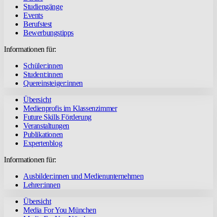
Studiengänge
Events
Berufstest
Bewerbungstipps
Informationen für:
Schüler:innen
Student:innen
Quereinsteiger:innen
Übersicht
Medienprofis im Klassenzimmer
Future Skills Förderung
Veranstaltungen
Publikationen
Expertenblog
Informationen für:
Ausbilder:innen und Medienunternehmen
Lehrer:innen
Übersicht
Media For You München