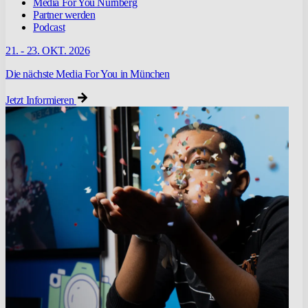
Media For You Nürnberg
Partner werden
Podcast
21. - 23. OKT. 2026
Die nächste Media For You in München
Jetzt Informieren