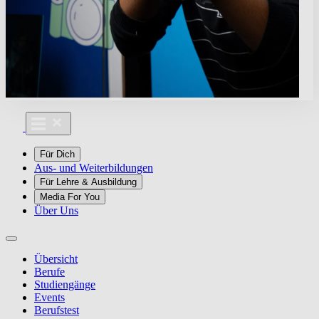
Für Dich
Aus- und Weiterbildungen
Für Lehre & Ausbildung
Media For You
Über Uns
Übersicht
Berufe
Studiengänge
Events
Berufstest