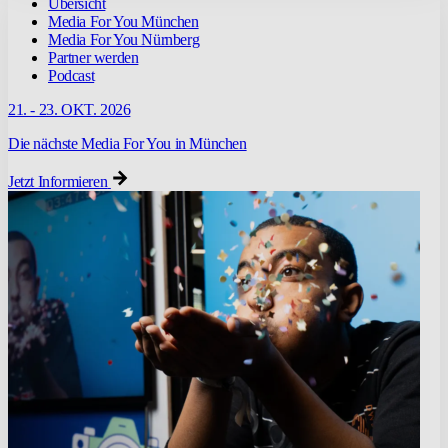
Übersicht
Media For You München
Media For You Nürnberg
Partner werden
Podcast
21. - 23. OKT. 2026
Die nächste Media For You in München
Jetzt Informieren