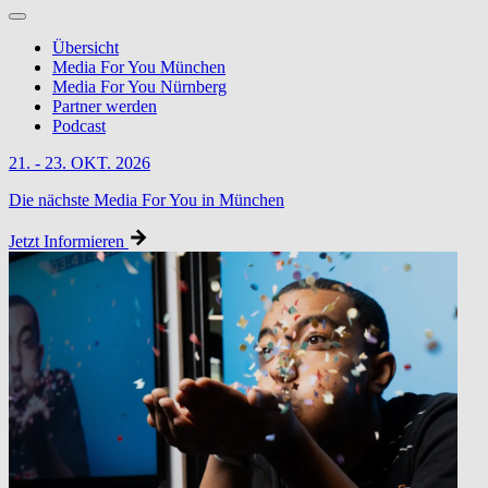
Übersicht
Media For You München
Media For You Nürnberg
Partner werden
Podcast
21. - 23. OKT. 2026
Die nächste Media For You in München
Jetzt Informieren