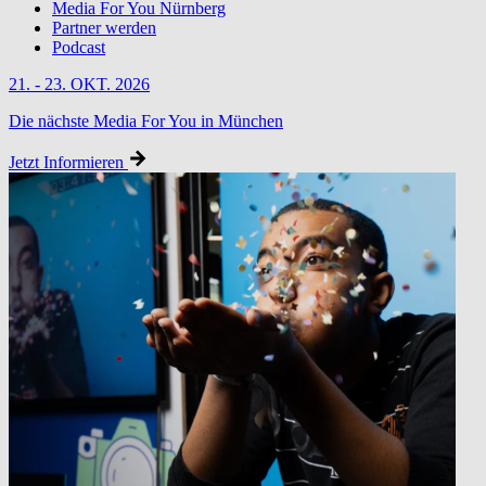
Media For You Nürnberg
Partner werden
Podcast
21. - 23. OKT. 2026
Die nächste Media For You in München
Jetzt Informieren