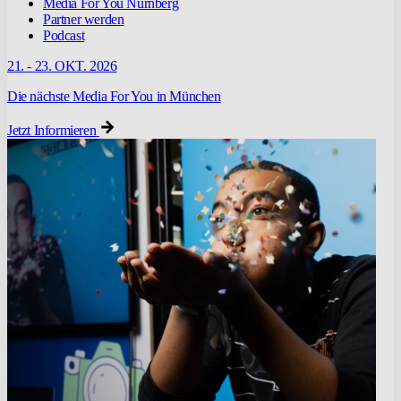
Media For You Nürnberg
Partner werden
Podcast
21. - 23. OKT. 2026
Die nächste Media For You in München
Jetzt Informieren