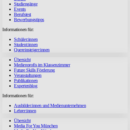
Studiengänge
Events
Berufstest
Bewerbungstipps
Informationen für:
Schüler:innen
Student:innen
Quereinsteiger:innen
Übersicht
Medienprofis im Klassenzimmer
Future Skills Förderung
Veranstaltungen
Publikationen
Expertenblog
Informationen für:
Ausbilder:innen und Medienunternehmen
Lehrer:innen
Übersicht
Media For You München