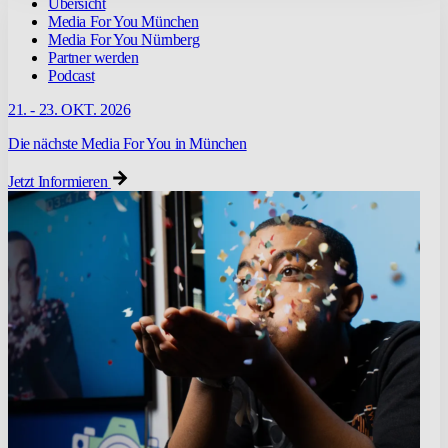
Übersicht
Media For You München
Media For You Nürnberg
Partner werden
Podcast
21. - 23. OKT. 2026
Die nächste Media For You in München
Jetzt Informieren