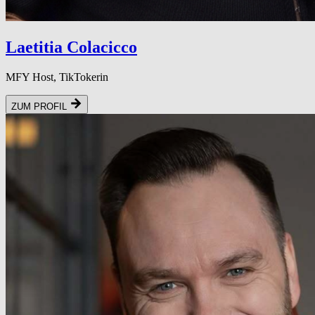
Laetitia Colacicco
MFY Host, TikTokerin
ZUM PROFIL