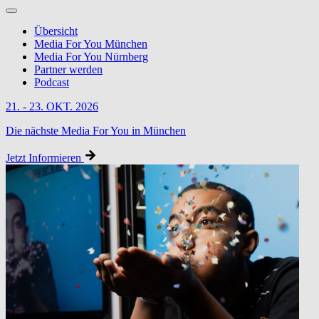
Übersicht
Media For You München
Media For You Nürnberg
Partner werden
Podcast
21. - 23. OKT. 2026
Die nächste Media For You in München
Jetzt Informieren