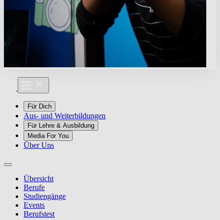
Für Dich
Aus- und Weiterbildungen
Für Lehre & Ausbildung
Media For You
Über Uns
Übersicht
Berufe
Studiengänge
Events
Berufstest